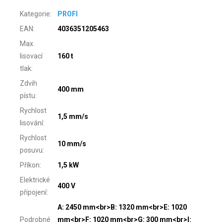
Kategorie
:
PROFI
EAN
:
4036351205463
Max.
lisovací
160 t
tlak
:
Zdvih
400 mm
pístu
:
Rychlost
1,5 mm/s
lisování
:
Rychlost
10 mm/s
posuvu
:
Příkon
:
1,5 kW
Elektrické
400 V
připojení
:
A: 2450 mm<br>B: 1320 mm<br>E: 1020
Podrobné
mm<br>F: 1020 mm<br>G: 300 mm<br>I: