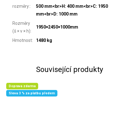
rozměry:
:
500 mm<br>H: 400 mm<br>C: 1950
mm<br>D: 1000 mm
Rozměry
1950×2450×1000mm
(š × v × h)
:
Hmotnost
:
1480 kg
Související produkty
Doprava zdarma
Sleva 3 % za platbu předem