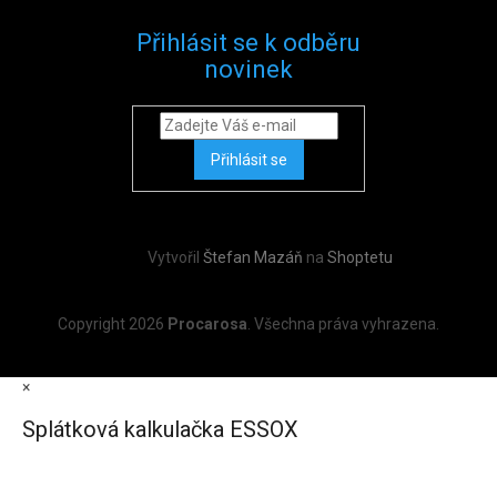
Přihlásit se k odběru
novinek
Přihlásit se
Vytvořil
Štefan Mazáň
na
Shoptetu
Copyright 2026
Procarosa
. Všechna práva vyhrazena.
×
Splátková kalkulačka ESSOX