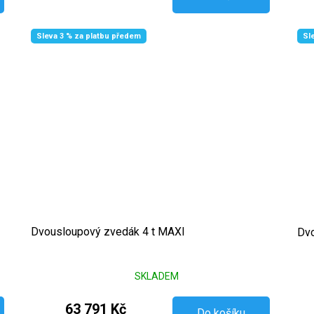
Sleva 3 % za platbu předem
Sl
Dvousloupový zvedák 4 t MAXI
Dvo
SKLADEM
63 791 Kč
Do košíku