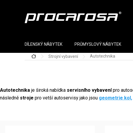
Přejít na obsah
DÍLENSKÝ NÁBYTEK
PRŮMYSLOVÝ NÁBYTEK
Autotechnika
Strojní vybavení
Domů
Autotechnika
je široká nabídka
servisního vybavení
pro autos
následně
stroje
pro vetší autoservisy jako jsou
geometrie kol,