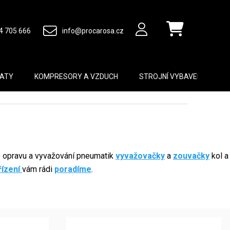
4 705 666
info@procarosa.cz
Nákupní košík
MATY
KOMPRESORY A VZDUCH
STROJNÍ VYBAVENÍ
B
o opravu a vyvažování pneumatik
vyvažovačky
a
zouvačky
kol a
řízení
vám rádi
poradíme
.