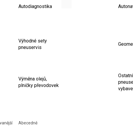
Autodiagnostika
Autona
Výhodné sety
Geomet
pneuservis
Ostatní
Výměna olejů,
pneuse
plničky převodovek
vybave
vanější
Abecedně