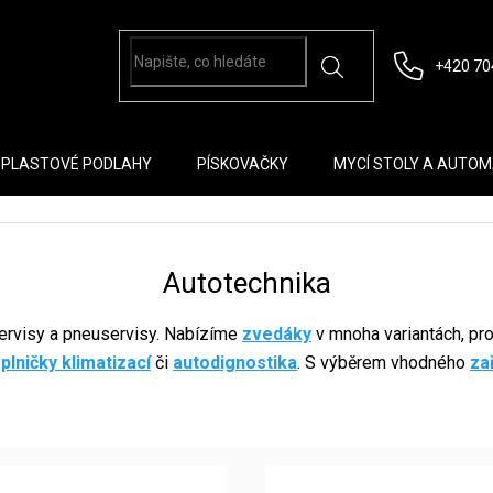
+420 70
PLASTOVÉ PODLAHY
PÍSKOVAČKY
MYCÍ STOLY A AUTO
Autotechnika
ervisy a pneuservisy. Nabízíme
zvedáky
v mnoha variantách, pr
plničky klimatizací
či
autodignostika
. S výběrem vhodného
za