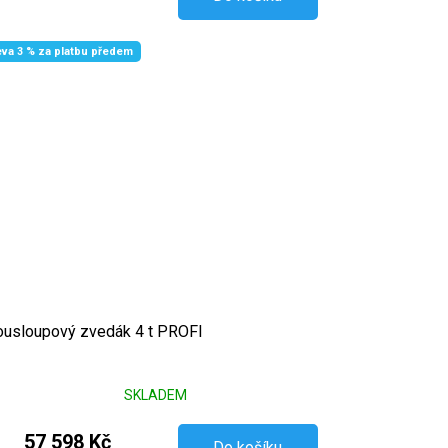
eva 3 % za platbu předem
usloupový zvedák 4 t PROFI
SKLADEM
57 598 Kč
Do košíku