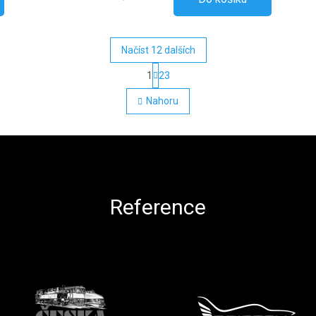
Načíst 12 dalších
Stránkování
1
23
Ovládací prvky výpisu
Nahoru
Reference