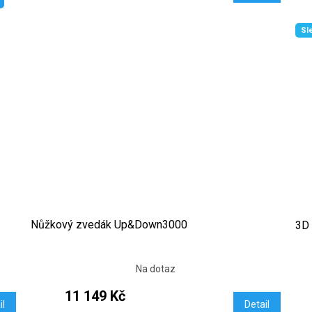
Sl
Nůžkový zvedák Up&Down3000
3D 
Na dotaz
11 149 Kč
il
Detail