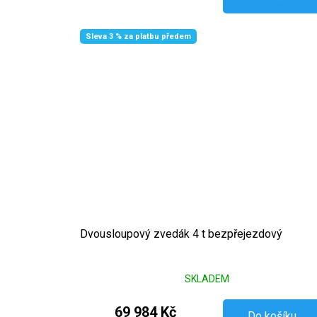
Sleva 3 % za platbu předem
Dvousloupový zvedák 4 t bezpřejezdový
SKLADEM
69 984 Kč
Do košíku