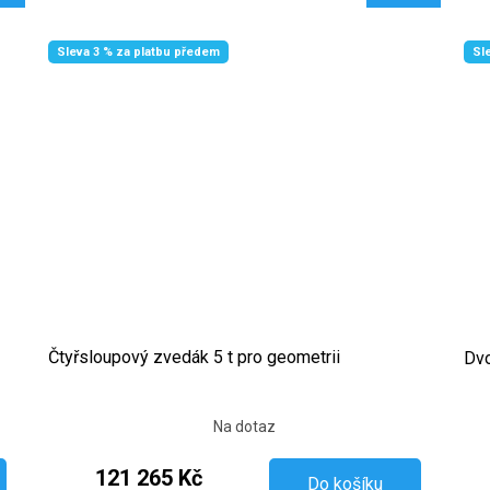
Sleva 3 % za platbu předem
Sl
Čtyřsloupový zvedák 5 t pro geometrii
Dvo
Na dotaz
121 265 Kč
Do košíku