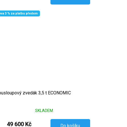
eva 3 % za platbu předem
usloupový zvedák 3,5 t ECONOMIC
SKLADEM
49 600 Kč
Do košíku