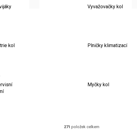
vijáky
Vyvažovačky kol
rie kol
Plničky klimatizací
rvisní
Myčky kol
ní
271
položek celkem