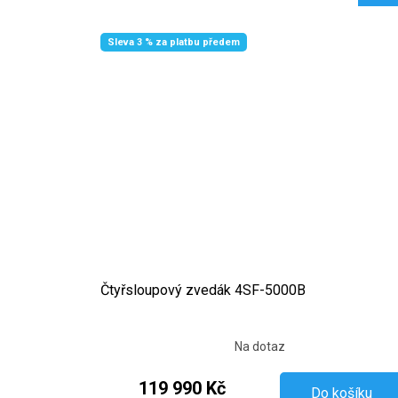
Sleva 3 % za platbu předem
Čtyřsloupový zvedák 4SF-5000B
Na dotaz
119 990 Kč
Do košíku