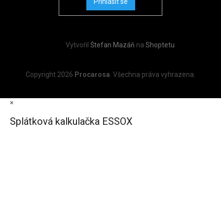
Přihlásit se
Vytvořil
Štefan Mazáň
na
Shoptetu
Copyright 2026
Procarosa
. Všechna práva vyhrazena.
×
Splátková kalkulačka ESSOX