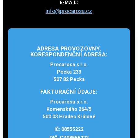
E-MAIL:
info
@
procarosa
.cz
ADRESA PROVOZOVNY,
KORESPONDENČNÍ ADRESA:
Procarosa s.r.o.
Pecka 233
507 82 Pecka
FAKTURAČNÍ ÚDAJE:
Procarosa s.r.o.
Komenského 264/5
500 03 Hradec Králové
IČ: 08555222
DIČ: CZ08555222