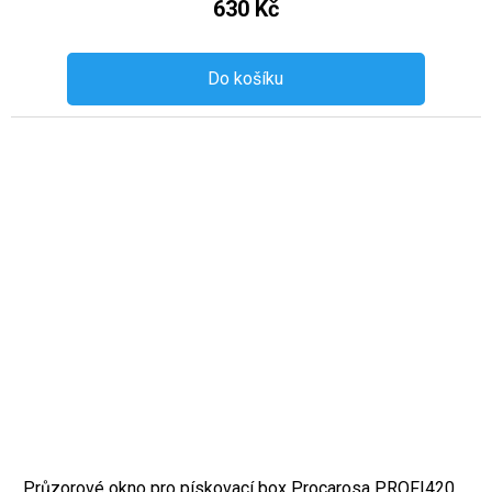
630 Kč
Do košíku
Průzorové okno pro pískovací box Procarosa PROFI420 ...