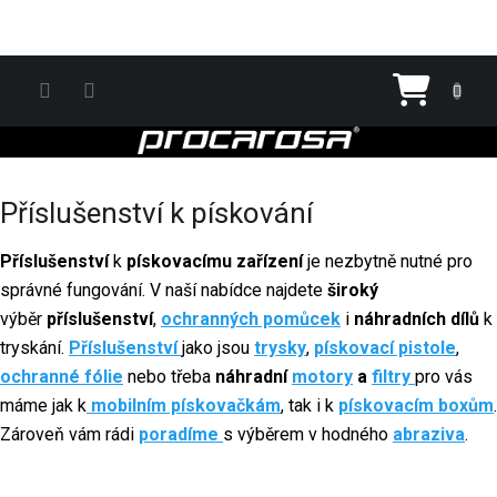
Přejít na obsah
Nákupn
Příslušenství k pískování
Příslušenství
k
pískovacímu zařízení
je nezbytně nutné pro
správné fungování. V naší nabídce najdete
š
iroký
výběr
příslušenství
,
ochranných pomůcek
i
náhradních dílů
k
tryskání.
Příslušenství
jako jsou
trysky
,
pískovací pistole
,
ochranné fólie
nebo třeba
náhradní
motory
a
filtry
pro vás
máme jak k
mobilním pískovačkám
, tak i k
pískovacím
boxům
.
Zároveň vám rádi
poradíme
s výběrem v hodného
abraziva
.