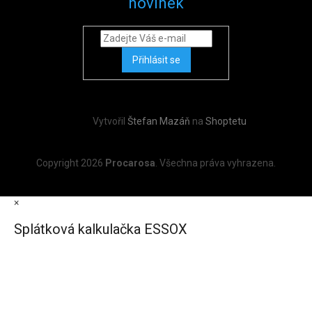
novinek
Přihlásit se
Vytvořil
Štefan Mazáň
na
Shoptetu
Copyright 2026
Procarosa
. Všechna práva vyhrazena.
×
Splátková kalkulačka ESSOX