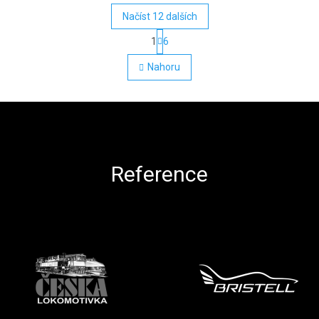
Načíst 12 dalších
Stránkování
1
6
Ovládací prvky výpisu
Nahoru
Reference