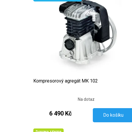
Kompresorový agregát MK 102
Na dotaz
6 490 Kč
Do košíku
Doprava zdarma