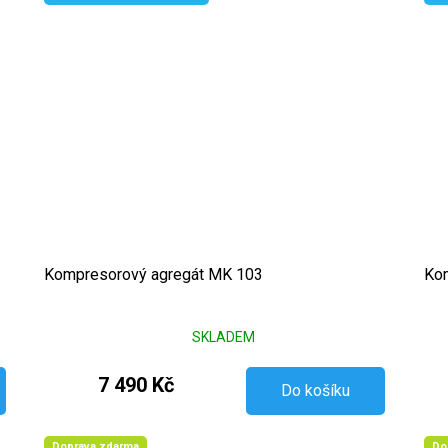
Kompresorový agregát MK 103
Kom
SKLADEM
7 490 Kč
Do košíku
Doprava zdarma
Do