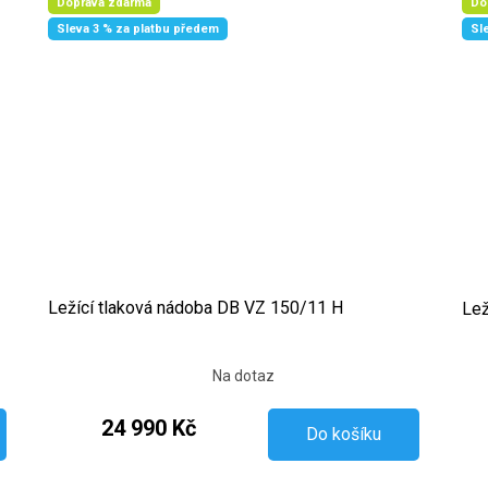
Doprava zdarma
Do
Sleva 3 % za platbu předem
Sl
Ležící tlaková nádoba DB VZ 150/11 H
Lež
Na dotaz
24 990 Kč
Do košíku