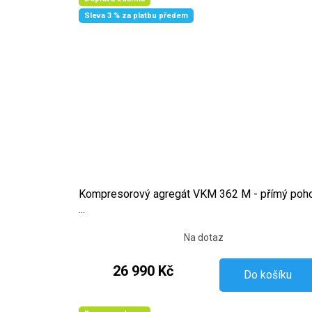
Sleva 3 % za platbu předem
Kompresorový agregát VKM 362 M - přímý poh
...
Na dotaz
26 990 Kč
Do košíku