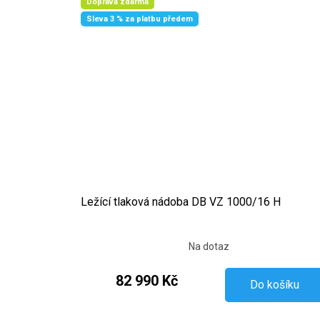
Doprava zdarma
Sleva 3 % za platbu předem
Ležící tlaková nádoba DB VZ 1000/16 H
Na dotaz
82 990 Kč
Do košíku