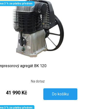
eva 3 % za platbu předem
presorový agregát BK 120
Na dotaz
41 990 Kč
Do košíku
eva 3 % za platbu předem