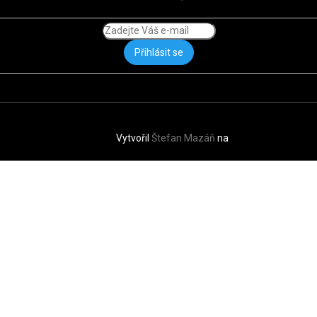
Přihlásit se
Vytvořil
Štefan Mazáň
na