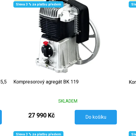
Sleva 3 % za platbu předem
Sl
 5,5
Kompresorový agregát BK 119
Kom
SKLADEM
27 990 Kč
Do košíku
Sleva 3 % za platbu předem
Sl