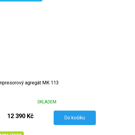
presorový agregát MK 113
SKLADEM
12 390 Kč
Do košíku
prava zdarma