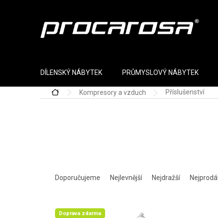
Přejít na obsah
DÍLENSKÝ NÁBYTEK
PRŮMYSLOVÝ NÁBYTEK
Příslušenství
Kompresory a vzduch
Domů
Řazení produktů
Doporučujeme
Nejlevnější
Nejdražší
Nejprodá
Výpis produktů
Doprava zdarma