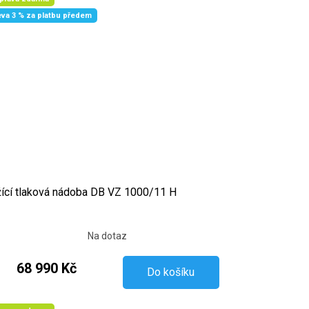
eva 3 % za platbu předem
ící tlaková nádoba DB VZ 1000/11 H
Na dotaz
68 990 Kč
Do košíku