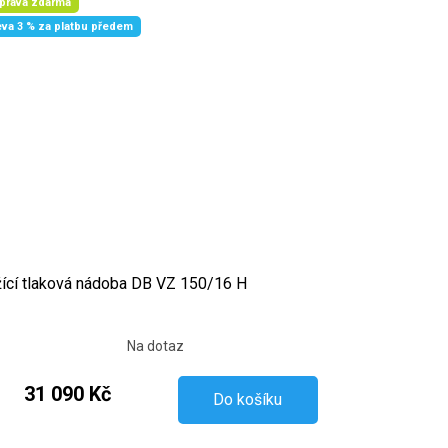
prava zdarma
eva 3 % za platbu předem
ící tlaková nádoba DB VZ 150/16 H
Na dotaz
31 090 Kč
Do košíku