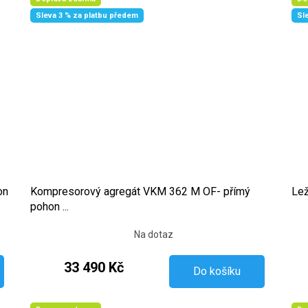
Sleva 3 % za platbu předem
Sl
on
Kompresorový agregát VKM 362 M OF- přímý
Lež
pohon ...
Na dotaz
33 490 Kč
Do košíku