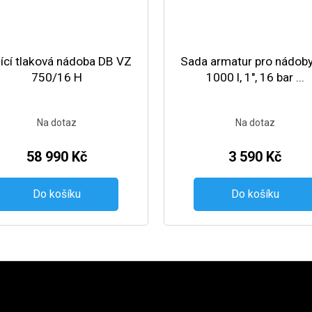
ící tlaková nádoba DB VZ
Sada armatur pro nádob
750/16 H
1000 l, 1", 16 bar ...
Na dotaz
Na dotaz
58 990 Kč
3 590 Kč
Do košíku
Do košíku