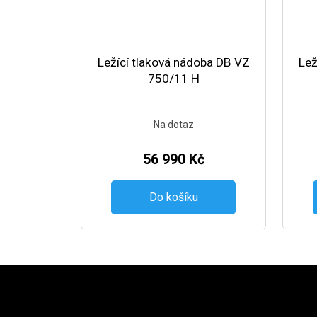
Ležící tlaková nádoba DB VZ
Lež
750/11 H
Na dotaz
56 990 Kč
Do košíku
Zápatí