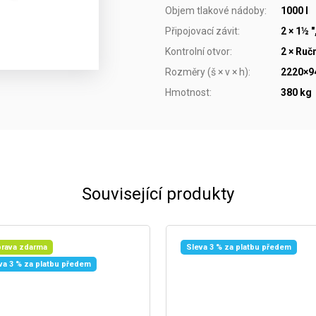
Objem tlakové nádoby
:
1000 l
Připojovací závit
:
2 × 1½ ",
Kontrolní otvor
:
2 × Ruč
Rozměry (š × v × h)
:
2220×
Hmotnost
:
380 kg
Související produkty
rava zdarma
Sleva 3 % za platbu předem
va 3 % za platbu předem