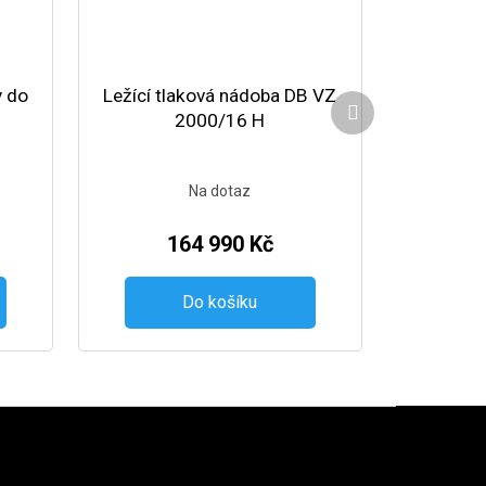
y do
Ležící tlaková nádoba DB VZ
Další produkt
2000/16 H
Na dotaz
164 990 Kč
Do košíku