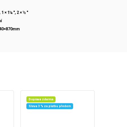
 1 × 1¼ ", 2 × ½ "
ní
940×870mm
Doprava zdarma
Sleva 3 % za platbu předem