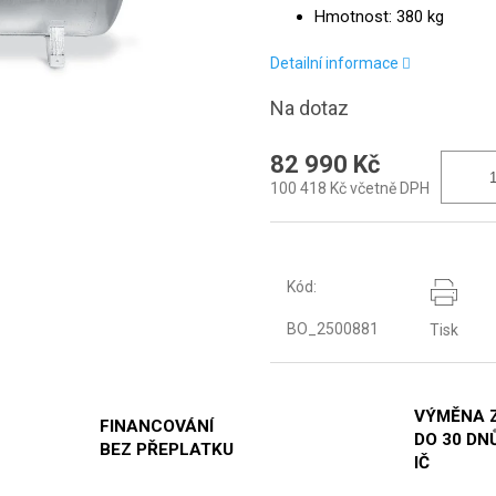
Hmotnost: 380 kg
Detailní informace
Na dotaz
82 990 Kč
100 418 Kč včetně DPH
Kód:
BO_2500881
Tisk
VÝMĚNA 
FINANCOVÁNÍ
DO 30 DNŮ
BEZ PŘEPLATKU
IČ