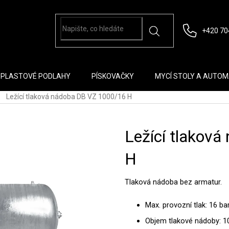
+420 70
PLASTOVÉ PODLAHY
PÍSKOVAČKY
MYCÍ STOLY A AUTO
Ležící tlaková nádoba DB VZ 1000/16 H
Ležící tlakov
H
Tlaková nádoba bez armatur.
Max. provozní tlak: 16 ba
Objem tlakové nádoby: 10