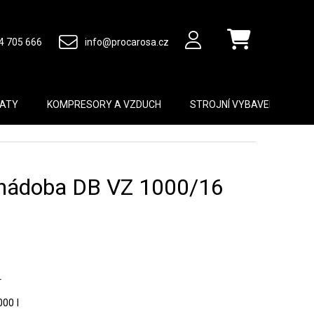
4 705 666
info@procarosa.cz
Nákupní košík
MATY
KOMPRESORY A VZDUCH
STROJNÍ VYBAVENÍ
B
á nádoba DB VZ 1000/16
r
00 l