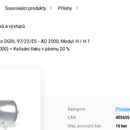
Související produkty
Přílohy
pů a výstupů
o DGRL 97/23/ES - AD 2000, Modul: H / H 1
00) = Kolísání tlaku v pásmu 20 %
Kategorie
:
Přísluš
EAN
:
403635
Max. provozní tlak
:
16 bar