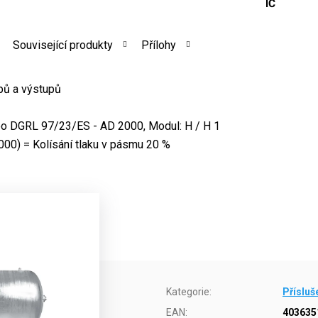
IČ
Související produkty
Přílohy
pů a výstupů
o DGRL 97/23/ES - AD 2000, Modul: H / H 1
00) = Kolísání tlaku v pásmu 20 %
Kategorie
:
Přísluš
EAN
:
403635