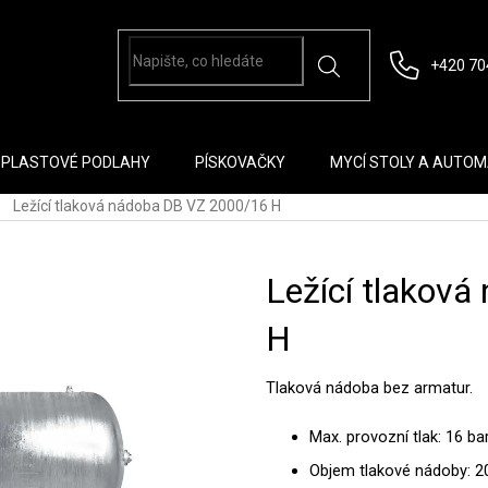
+420 70
PLASTOVÉ PODLAHY
PÍSKOVAČKY
MYCÍ STOLY A AUTO
Ležící tlaková nádoba DB VZ 2000/16 H
Ležící tlakov
H
Tlaková nádoba bez armatur.
Max. provozní tlak: 16 ba
Objem tlakové nádoby: 20