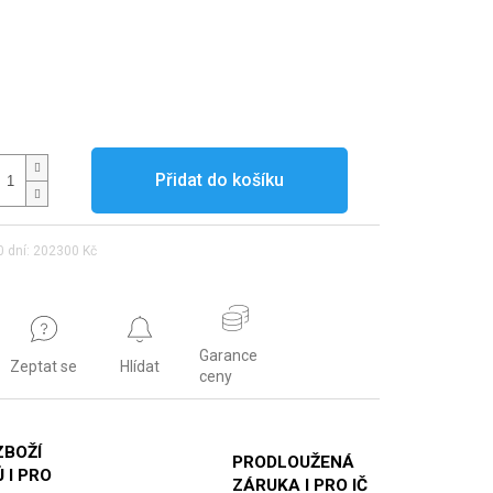
Přidat do košíku
0 dní: 202300 Kč
Garance
Zeptat se
Hlídat
ceny
ZBOŽÍ
PRODLOUŽENÁ
 I PRO
ZÁRUKA I PRO IČ