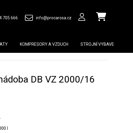
4 705 666
info@procarosa.cz
Nákupní košík
MATY
KOMPRESORY A VZDUCH
STROJNÍ VYBAVENÍ
B
á nádoba DB VZ 2000/16
r
00 l