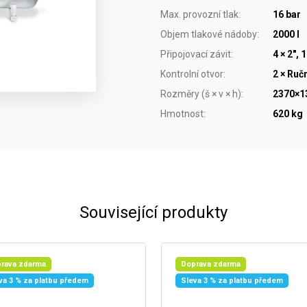
Max. provozní tlak
:
16 bar
Objem tlakové nádoby
:
2000 l
Připojovací závit
:
4 × 2", 1
Kontrolní otvor
:
2 × Ruč
Rozměry (š × v × h)
:
2370×
Hmotnost
:
620 kg
Související produkty
rava zdarma
Doprava zdarma
va 3 % za platbu předem
Sleva 3 % za platbu předem