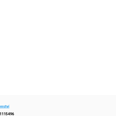
enství
1115496