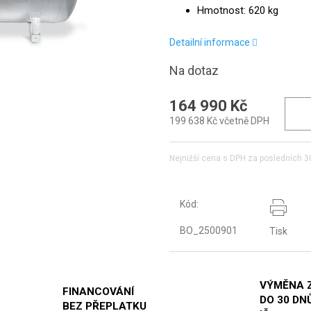
Hmotnost: 620 kg
Detailní informace
Na dotaz
164 990 Kč
199 638 Kč včetně DPH
Nejnižší cena s DPH za posledních 3
Kód:
BO_2500901
Tisk
VÝMĚNA 
FINANCOVÁNÍ
DO 30 DNŮ
BEZ PŘEPLATKU