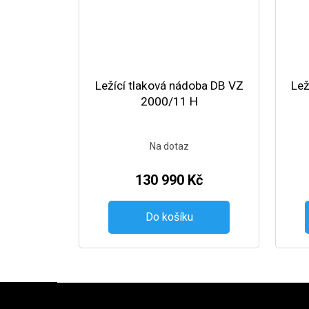
Ležící tlaková nádoba DB VZ
Lež
2000/11 H
Na dotaz
130 990 Kč
Do košíku
Zápatí