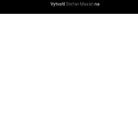
Vytvořil
Štefan Mazáň
na