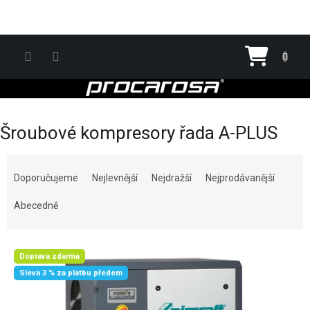
Přejít na obsah
Nákupn
Šroubové kompresory řada A-PLUS
Řazení produktů
Doporučujeme
Nejlevnější
Nejdražší
Nejprodávanější
Abecedně
Výpis produktů
Doprava zdarma
Sleva 3 % za platbu předem