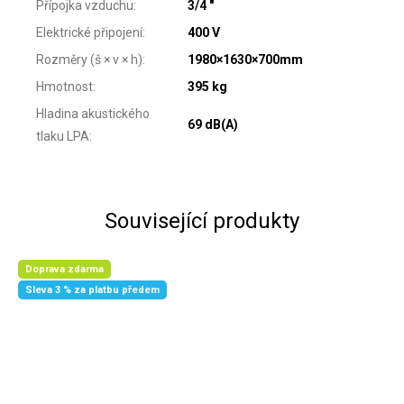
Přípojka vzduchu
:
3/4 "
Elektrické připojení
:
400 V
Rozměry (š × v × h)
:
1980×1630×700mm
Hmotnost
:
395 kg
Hladina akustického
69 dB(A)
tlaku LPA
:
Související produkty
Doprava zdarma
Sleva 3 % za platbu předem