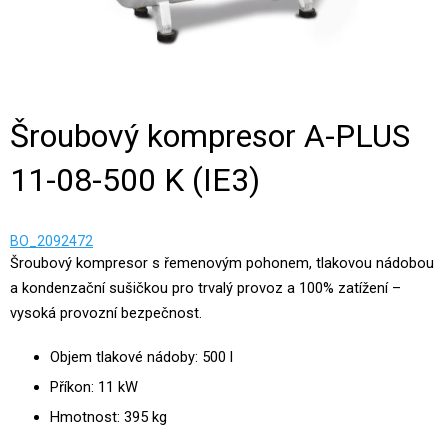
Šroubový kompresor A-PLUS
11-08-500 K (IE3)
BO_2092472
Šroubový kompresor s řemenovým pohonem, tlakovou nádobou
a kondenzační sušičkou pro trvalý provoz a 100% zatížení –
vysoká provozní bezpečnost.
Objem tlakové nádoby: 500 l
Příkon: 11 kW
Hmotnost: 395 kg