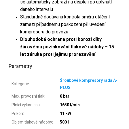
se automaticky zobrazí na displeji po uplynutí
daného intervalu
Standardně dodávaná kontrola směru otáčení
zamezí případnému poškození při uvedení
kompresoru do provozu
Dlouhodobá ochrana proti korozi díky
žárovému pozinkování tlakové nádoby – 15
let záruka proti jejímu prorezavění
Parametry
Šroubové kompresory řada A-
Kategorie
:
PLUS
Max. provozní tlak
:
8 bar
Plnící výkon cca
:
1650 l/min
Příkon
:
11 kW
Objem tlakové nádoby
:
500 l