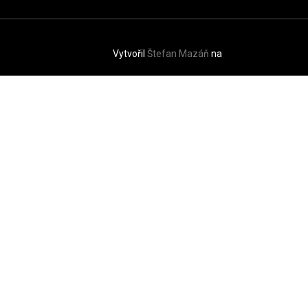
Vytvořil
Štefan Mazáň
na