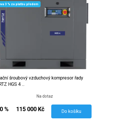
eva 3 % za platbu předem
ační šroubový vzduchový kompresor řady
TZ HGS 4 ...
Na dotaz
0 %
115 000 Kč
Do košíku