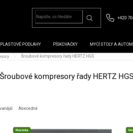
+420 70
PLASTOVÉ PODLAHY
PÍSKOVAČKY
MYCÍ STOLY A AUTO
Šroubové kompresory řady HERTZ HGS
esory
Šroubové kompresory řady HERTZ HG
vanější
Abecedně
Novinka
No