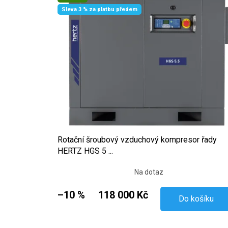
Sleva 3 % za platbu předem
Rotační šroubový vzduchový kompresor řady
HERTZ HGS 5 ...
Na dotaz
–10 %
118 000 Kč
Do košíku