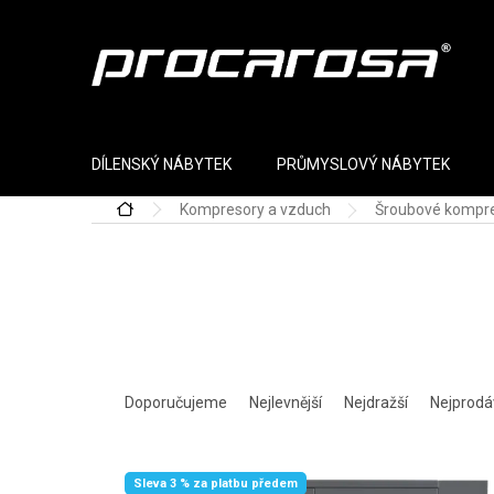
Přejít na obsah
DÍLENSKÝ NÁBYTEK
PRŮMYSLOVÝ NÁBYTEK
Kompresory a vzduch
Šroubové kompr
Domů
Řazení produktů
Doporučujeme
Nejlevnější
Nejdražší
Nejprodá
Výpis produktů
Sleva 3 % za platbu předem