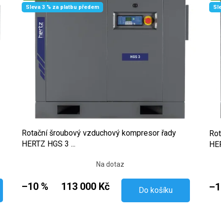
Sleva 3 % za platbu předem
Sl
Rotační šroubový vzduchový kompresor řady
Rot
HERTZ HGS 3 ...
HER
Na dotaz
–10 %
113 000 Kč
–1
Do košíku