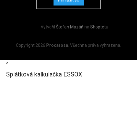
Vytvořil
Štefan Mazáň
na
Shoptetu
Copyright 2026
Procarosa
. Všechna práva vyhrazena.
×
Splátková kalkulačka ESSOX