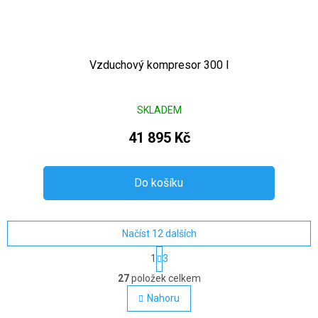
Vzduchový kompresor 300 l
SKLADEM
41 895 Kč
Do košíku
Načíst 12 dalších
Stránkování
1
3
Ovládací prvky výpisu
27
položek celkem
Nahoru