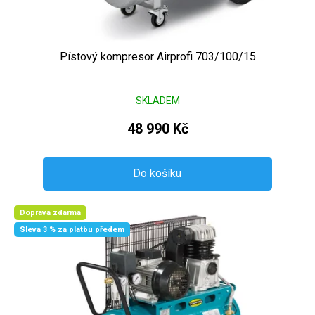
Pístový kompresor Airprofi 703/100/15
SKLADEM
48 990 Kč
Do košíku
Doprava zdarma
Sleva 3 % za platbu předem