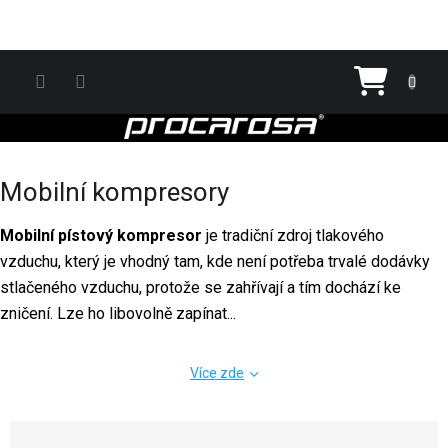
Přejít na obsah
Nákupn
Mobilní kompresory
M
obilní pístový kompresor
je tradiční zdroj tlakového
vzduchu, který je vhodný tam, kde není potřeba trvalé dodávky
stlačeného vzduchu, protože se zahřívají a tím dochází ke
zničení. Lze ho libovolně zapínat...
Více zde
Řazení produktů