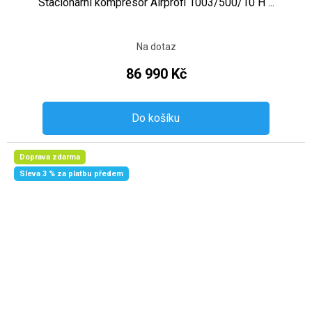
Stacionární kompresor Airprofi 1003/500/10 H ...
Na dotaz
86 990 Kč
Do košíku
Doprava zdarma
Sleva 3 % za platbu předem