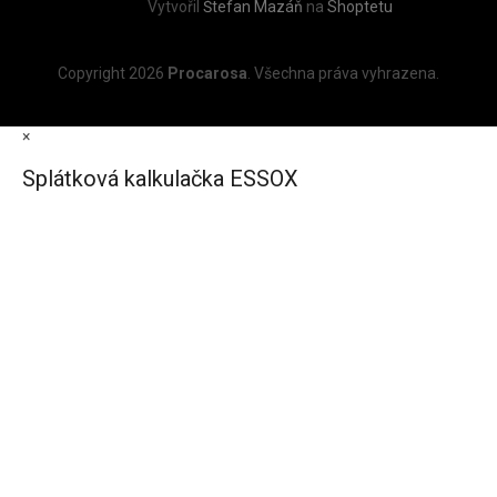
Vytvořil
Štefan Mazáň
na
Shoptetu
Copyright 2026
Procarosa
. Všechna práva vyhrazena.
×
Splátková kalkulačka ESSOX