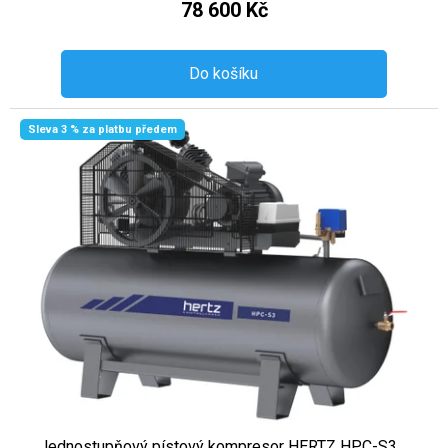
78 600 Kč
Do košíku
Sleva 3 % za platbu předem
Jednostupňový pístový kompresor HERTZ HPC-S3 ...