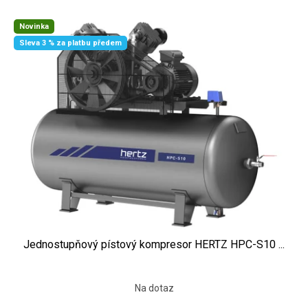
Výpis produktů
Novinka
Sleva 3 % za platbu předem
Jednostupňový pístový kompresor HERTZ HPC-S10 ...
Na dotaz