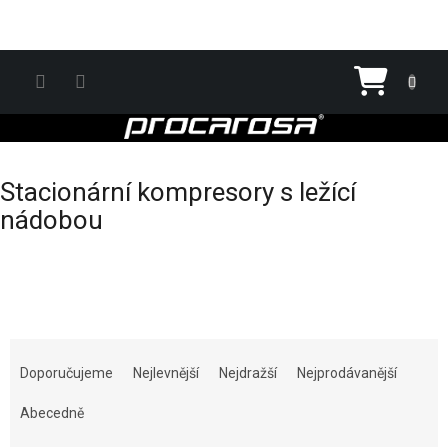
Přejít na obsah
Nákupn
Stacionární kompresory s ležící
nádobou
Řazení produktů
Doporučujeme
Nejlevnější
Nejdražší
Nejprodávanější
Abecedně