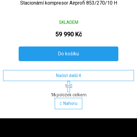
Stacionární kompresor Airprofi 853/270/10 H
SKLADEM
59 990 Kč
Do košíku
Načíst další 4
Stránkování
1
2
Ovládací prvky výpisu
16
položek celkem
Nahoru
Zápatí