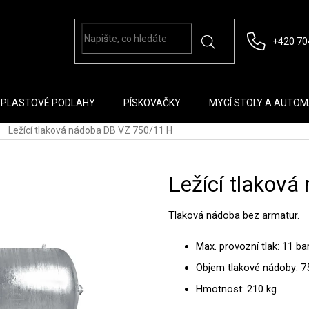
+420 70
PLASTOVÉ PODLAHY
PÍSKOVAČKY
MYCÍ STOLY A AUTO
Ležící tlaková nádoba DB VZ 750/11 H
Ležící tlakov
Tlaková nádoba bez armatur.
Max. provozní tlak: 11 ba
Objem tlakové nádoby: 75
Hmotnost: 210 kg