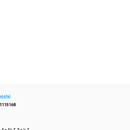
enství
1115168
 1 × 1¼ ", 2 × ½ "