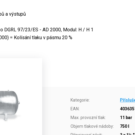
pů a výstupů
o DGRL 97/23/ES - AD 2000, Modul: H / H 1
00) = Kolísání tlaku v pásmu 20 %
Kategorie
:
Přísluš
EAN
:
403635
Max. provozní tlak
:
11 bar
Objem tlakové nádoby
:
750 l
Připojovací závit
:
2 × 1½ ",