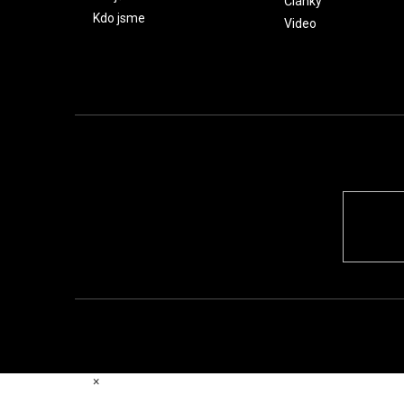
Články
Kdo jsme
Video
×