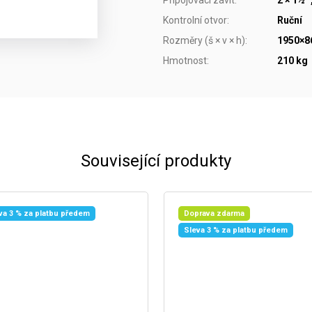
Kontrolní otvor
:
Ruční
Rozměry (š × v × h)
:
1950×
Hmotnost
:
210 kg
Související produkty
va 3 % za platbu předem
Doprava zdarma
Sleva 3 % za platbu předem