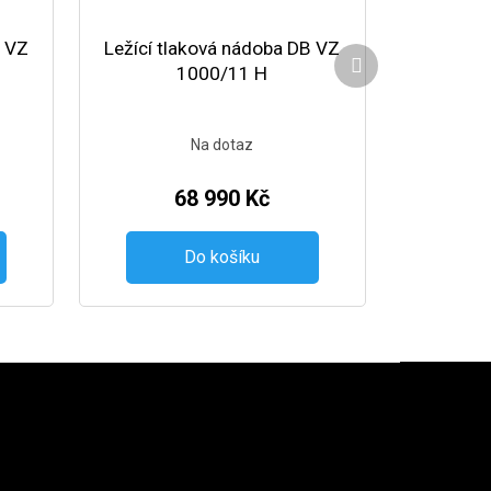
B VZ
Ležící tlaková nádoba DB VZ
Další produkt
1000/11 H
Na dotaz
68 990 Kč
Do košíku