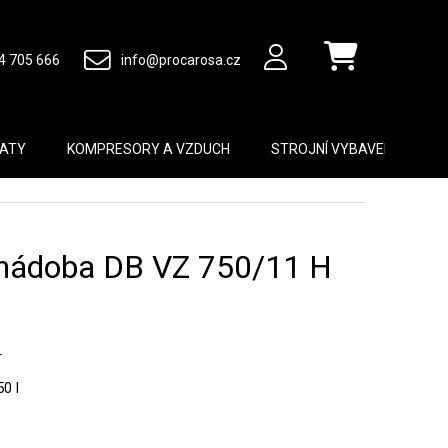
4 705 666
info@procarosa.cz
Nákupní košík
MATY
KOMPRESORY A VZDUCH
STROJNÍ VYBAVENÍ
B
á nádoba DB VZ 750/11 H
r
0 l