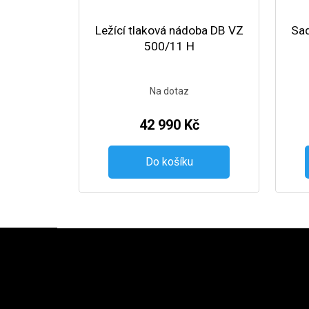
Ležící tlaková nádoba DB VZ
Sad
500/11 H
Na dotaz
42 990 Kč
Do košíku
Zápatí