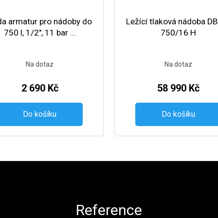
a armatur pro nádoby do
Ležící tlaková nádoba D
750 l, 1/2", 11 bar ...
750/16 H
Na dotaz
Na dotaz
2 690 Kč
58 990 Kč
Do košíku
Do košíku
Reference