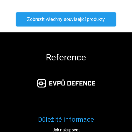
Zobrazit všechny související produkty
Zápatí
Reference
Důležité informace
Jak nakupovat