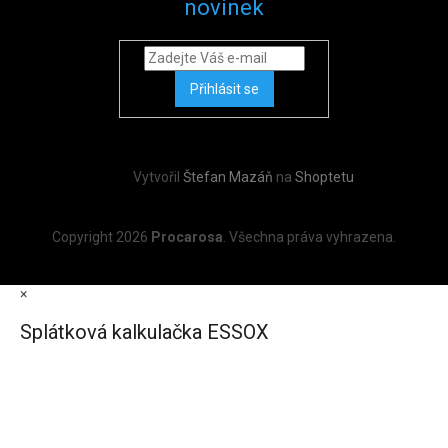
novinek
Přihlásit se
Vytvořil
Štefan Mazáň
na
Shoptetu
Copyright 2026
Procarosa
. Všechna práva vyhrazena.
×
Splátková kalkulačka ESSOX