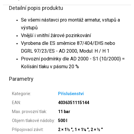
Detailní popis produktu
Se všemi nástavci pro montáž armatur, vstupů a
výstupů
Vnější i vnitřní žárové pozinkování
Vyrobena dle ES směrnice 87/404/EHS nebo
DGRL 97/23/ES - AD 2000, Modul: H / H 1
Provozní podmínky dle AD 2000 - S1 (10/2000) =
Kolísání tlaku v pásmu 20 %
Parametry
Kategorie
:
Příslušenství
EAN
:
4036351115144
Max. provozní tlak
:
11 bar
Objem tlakové nádoby
:
500 l
Připojovací závit
:
2 × 1½ ", 1 × 1¼ ", 2 × ½ "