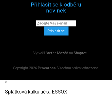
Přihlásit se k odběru
novinek
Přihlásit se
Vytvořil
Štefan Mazáň
na
Shoptetu
Copyright 2026
Procarosa
. Všechna práva vyhrazena.
×
Splátková kalkulačka ESSOX