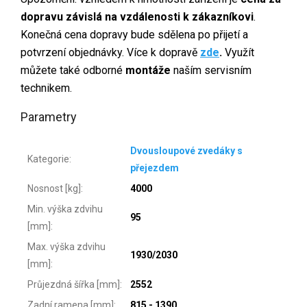
dopravu závislá na vzdálenosti k zákazníkovi
.
Konečná cena dopravy bude sdělena po přijetí a
potvrzení objednávky. Více k dopravě
zde
.
Využít
můžete také odborné
montáže
naším servisním
technikem.
Parametry
Dvousloupové zvedáky s
Kategorie
:
přejezdem
Nosnost [kg]
:
4000
Min. výška zdvihu
95
[mm]
:
Max. výška zdvihu
1930/2030
[mm]
:
Průjezdná šířka [mm]
:
2552
Zadní ramena [mm]
:
815 - 1390