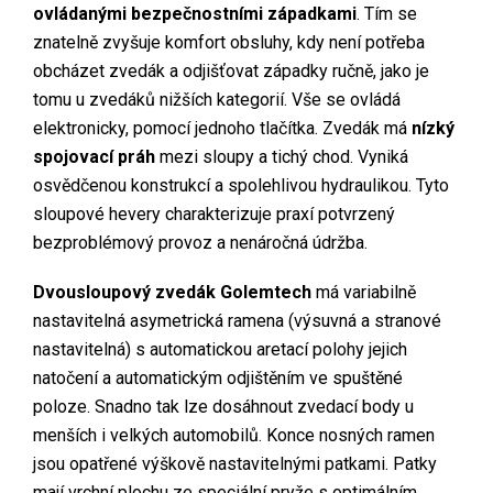
ovládanými bezpečnostními západkami
. Tím se
znatelně zvyšuje komfort obsluhy, kdy není potřeba
obcházet zvedák a odjišťovat západky ručně, jako je
tomu u zvedáků nižších kategorií. Vše se ovládá
elektronicky, pomocí jednoho tlačítka. Zvedák má
nízký
spojovací práh
mezi sloupy a tichý chod. Vyniká
osvědčenou konstrukcí a spolehlivou hydraulikou. Tyto
sloupové hevery charakterizuje praxí potvrzený
bezproblémový provoz a nenáročná údržba.
Dvousloupový zvedák Golemtech
má variabilně
nastavitelná asymetrická ramena (výsuvná a stranové
nastavitelná) s automatickou aretací polohy jejich
natočení a automatickým odjištěním ve spuštěné
poloze. Snadno tak lze dosáhnout zvedací body u
menších i velkých automobilů. Konce nosných ramen
jsou opatřené výškově nastavitelnými patkami. Patky
mají vrchní plochu ze speciální pryže s optimálním