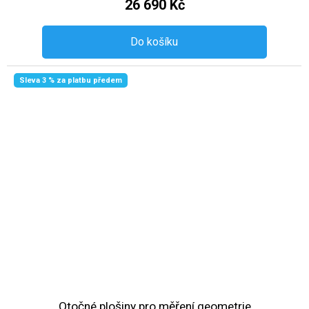
26 690 Kč
Do košíku
Sleva 3 % za platbu předem
Otočné plošiny pro měření geometrie