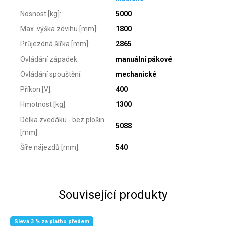
Nosnost [kg]
:
5000
Max. výška zdvihu [mm]
:
1800
Průjezdná šířka [mm]
:
2865
Ovládání západek
:
manuální pákové
Ovládání spouštění
:
mechanické
Příkon [V]
:
400
Hmotnost [kg]
:
1300
Délka zvedáku - bez plošin
5088
[mm]
:
Šíře nájezdů [mm]
:
540
Související produkty
Sleva 3 % za platbu předem