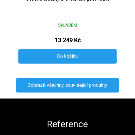
SKLADEM
13 249 Kč
Do košíku
Zobrazit všechny související produkty
Zápatí
Reference