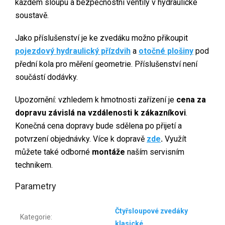
každém sloupu a bezpečnostní ventily v hydraulické
soustavě.
Jako příslušenství je ke zvedáku možno přikoupit
pojezdový hydraulický přízdvih
a
otočné plošiny
pod
přední kola pro měření geometrie. Příslušenství není
součástí dodávky.
Upozornění: vzhledem k hmotnosti zařízení je
cena za
dopravu závislá na vzdálenosti k zákazníkovi
.
Konečná cena dopravy bude sdělena po přijetí a
potvrzení objednávky. Více k dopravě
zde
.
Využít
můžete také odborné
montáže
naším servisním
technikem.
Parametry
Čtyřsloupové zvedáky
Kategorie
:
klasické