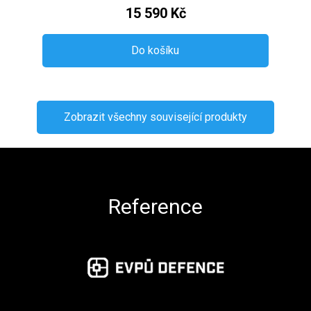
15 590 Kč
Do košíku
Zobrazit všechny související produkty
Zápatí
Reference