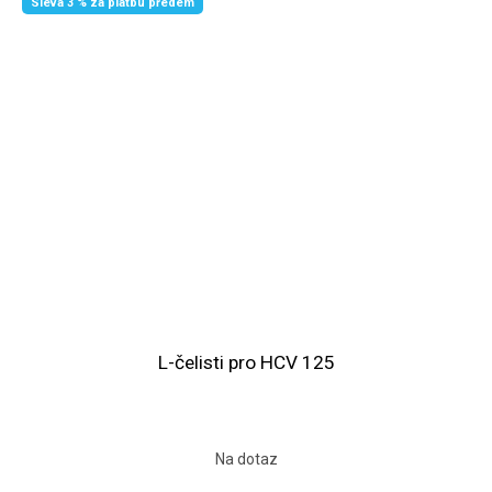
Sleva 3 % za platbu předem
L-čelisti pro HCV 125
Na dotaz