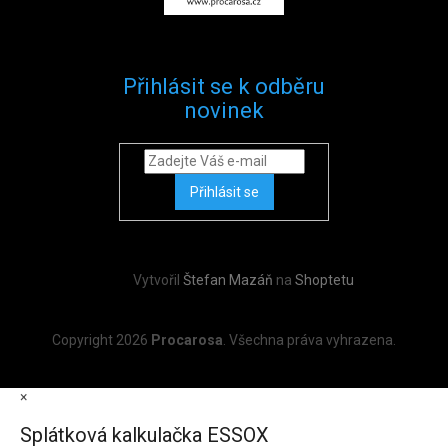
Přihlásit se k odběru
novinek
Přihlásit se
Vytvořil
Štefan Mazáň
na
Shoptetu
Copyright 2026
Procarosa
. Všechna práva vyhrazena.
×
Splátková kalkulačka ESSOX