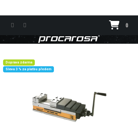
Přejít na obsah
Nákupn
Doprava zdarma
Sleva 3 % za platbu předem