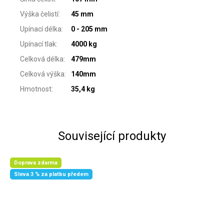
Výška čelistí
:
45 mm
Upínací délka
:
0 - 205 mm
Upínací tlak
:
4000 kg
Celková délka
:
479mm
Celková výška
:
140mm
Hmotnost
:
35,4 kg
Související produkty
Doprava zdarma
Sleva 3 % za platbu předem