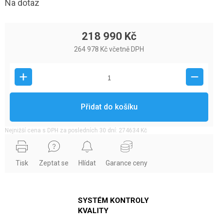
Na dotaz
218 990 Kč
264 978 Kč včetně DPH
Přidat do košíku
Nejnižší cena s DPH za posledních 30 dní: 274634 Kč
Tisk
Zeptat se
Hlídat
Garance ceny
SYSTÉM KONTROLY
KVALITY