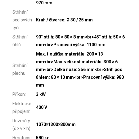
970 mm
Stříhání
ocelových
Kruh / čtverec: Ø 30 / 25 mm
tyčí
:
Stříhání
90° střih: 80 × 80 × 8 mm<br>45° střih: 50 × 6
úhlů
:
mm<br>Pracovní výška: 1100 mm
Max. tloušťka materiálu: 200 × 13
mm<br>Max. velikost materiálu: 300 × 6
Stříhání
mm<br>Délka nože: 356 mm<br>Střih pod
plechu
:
úhlem: 80 × 10 mm<br>Pracovní výška: 980
mm
Příkon
:
3 kW
Elektrické
400 V
připojení
:
Rozměry
1070×1300×800mm
(š × v × h)
:
Hmotnost
:
580 kg