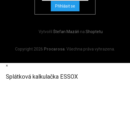
Přihlásit se
Vytvořil
Štefan Mazáň
na
Shoptetu
Copyright 2026
Procarosa
. Všechna práva vyhrazena.
×
Splátková kalkulačka ESSOX