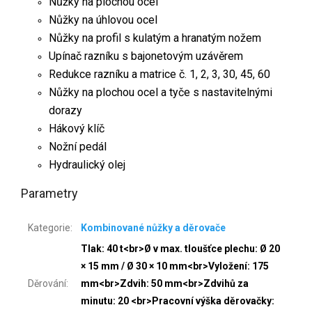
Nůžky na plochou ocel
Nůžky na úhlovou ocel
Nůžky na profil s kulatým a hranatým nožem
Upínač razníku s bajonetovým uzávěrem
Redukce razníku a matrice č. 1, 2, 3, 30, 45, 60
Nůžky na plochou ocel a tyče s nastavitelnými
dorazy
Hákový klíč
Nožní pedál
Hydraulický olej
Parametry
Kategorie
:
Kombinované nůžky a děrovače
Tlak: 40 t<br>Ø v max. tloušťce plechu: Ø 20
× 15 mm / Ø 30 × 10 mm<br>Vyložení: 175
Děrování
:
mm<br>Zdvih: 50 mm<br>Zdvihů za
minutu: 20 <br>Pracovní výška děrovačky: