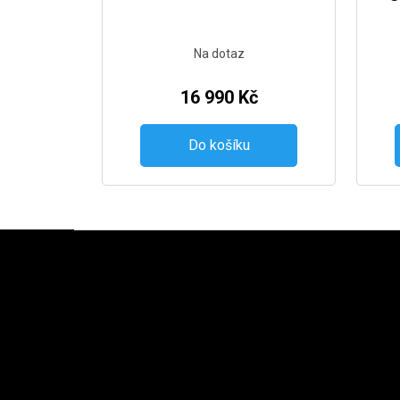
Na dotaz
16 990 Kč
Do košíku
Zápatí