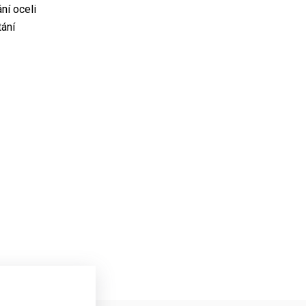
ní oceli
tání