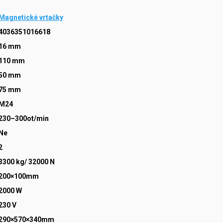
Magnetické vrtačky
4036351016618
16 mm
110 mm
50 mm
75 mm
M24
230–300ot/min
Ne
2
3300 kg/ 32000 N
200×100mm
2000 W
230 V
290×570×340mm