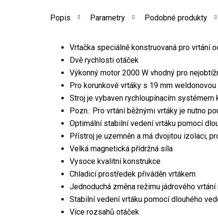
Popis
Parametry
Podobné produkty
Vrtačka speciálně konstruovaná pro vrtání o
Dvě rychlosti otáček
Výkonný motor 2000 W vhodný pro nejobtížn
Pro korunkové vrtáky s 19 mm weldonovou
Stroj je vybaven rychloupínacím systémem 
Pozn.: Pro vrtání běžnými vrtáky je nutno pou
Optimální stabilní vedení vrtáku pomocí dlo
Přístroj je uzemněn a má dvojitou izolaci, pr
Velká magnetická přídržná síla
Vysoce kvalitní konstrukce
Chladicí prostředek přiváděn vrtákem
Jednoduchá změna režimu jádrového vrtání n
Stabilní vedení vrtáku pomocí dlouhého ved
Více rozsahů otáček