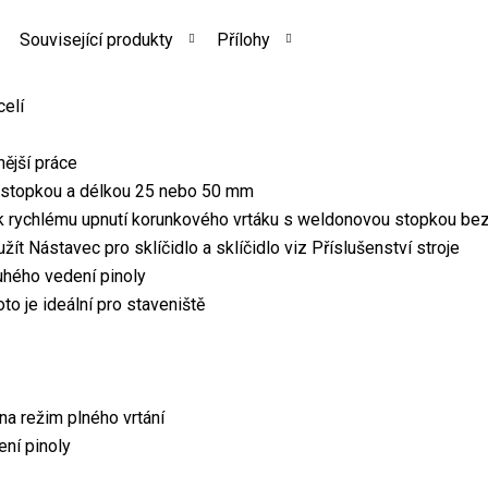
Související produkty
Přílohy
celí
ější práce
 stopkou a délkou 25 nebo 50 mm
k rychlému upnutí korunkového vrtáku s weldonovou stopkou bez 
žít Nástavec pro sklíčidlo a sklíčidlo viz Příslušenství stroje
uhého vedení pinoly
oto je ideální pro staveniště
a režim plného vrtání
ení pinoly