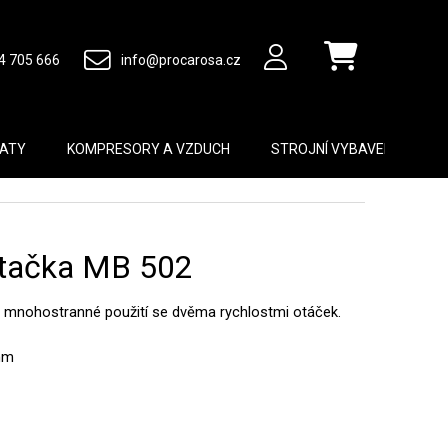
4 705 666
info@procarosa.cz
Nákupní košík
MATY
KOMPRESORY A VZDUCH
STROJNÍ VYBAVENÍ
B
rtačka MB 502
ro mnohostranné použití se dvěma rychlostmi otáček.
mm