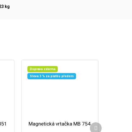
23 kg
Doprava zdarma
Sleva 3 % za platbu předem
351
Magnetická vrtačka MB 754
Další produkt