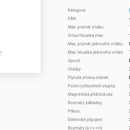
Kategorie
:
EAN
:
Max. průměr vrtáku
:
Vrtací hloubka max.
:
Max. průměr jádrového vrtáku
:
Max. hloubka jádrového vrtání
:
Upnutí
:
Otáčky
:
Plynulá změna otáček
:
Počet rychlostních stupňů
:
Magnetická přídržná síla
:
Rozměry základny
:
Příkon
:
Elektrické připojení
:
Rozměry (š × v × h)
: