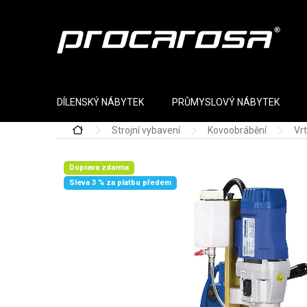
Přejít na obsah
DÍLENSKÝ NÁBYTEK
PRŮMYSLOVÝ NÁBYTEK
Strojní vybavení
Kovoobrábění
Vr
Domů
Doprava zdarma
Sleva 3 % za platbu předem