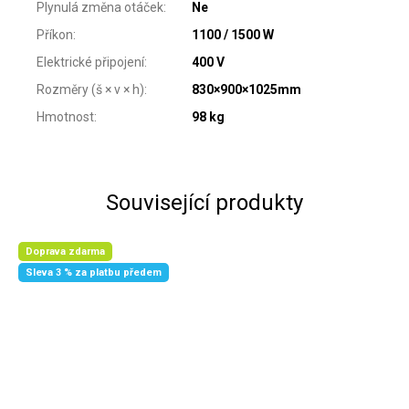
Plynulá změna otáček
:
Ne
Příkon
:
1100 / 1500 W
Elektrické připojení
:
400 V
Rozměry (š × v × h)
:
830×900×1025mm
Hmotnost
:
98 kg
Související produkty
Doprava zdarma
Sleva 3 % za platbu předem