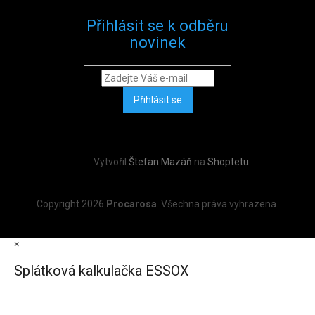
Přihlásit se k odběru
novinek
Přihlásit se
Vytvořil
Štefan Mazáň
na
Shoptetu
Copyright 2026
Procarosa
. Všechna práva vyhrazena.
×
Splátková kalkulačka ESSOX