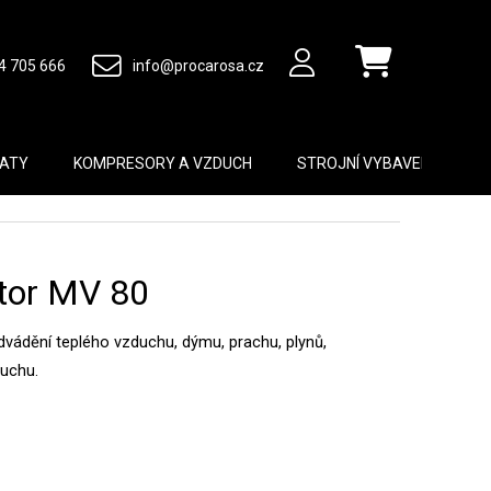
4 705 666
info@procarosa.cz
Nákupní košík
MATY
KOMPRESORY A VZDUCH
STROJNÍ VYBAVENÍ
B
átor MV 80
odvádění teplého vzduchu, dýmu, prachu, plynů,
duchu.