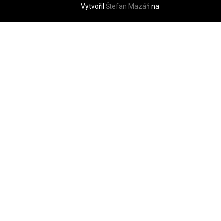
Vytvořil
Štefan Mazáň
na