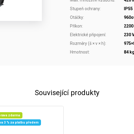
Stupeň ochrany
:
IP55
Otáčky
:
960o
Příkon
:
2200
Elektrické připojení
:
230 
Rozměry (š × v × h)
:
975
Hmotnost
:
84 k
Související produkty
rava zdarma
va 3 % za platbu předem