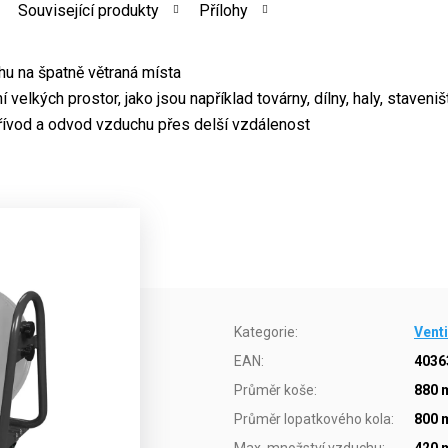
Související produkty
Přílohy
hu na špatně větraná místa
 velkých prostor, jako jsou například továrny, dílny, haly, staveništ
řívod a odvod vzduchu přes delší vzdálenost
Kategorie
:
Venti
EAN
:
4036
Průměr koše
:
880
Průměr lopatkového kola
:
800
Max. množství vzduchu
:
420 