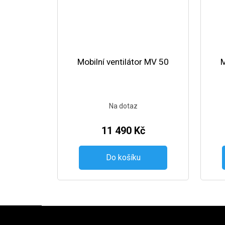
Mobilní ventilátor MV 50
M
Na dotaz
11 490 Kč
Do košíku
Zápatí