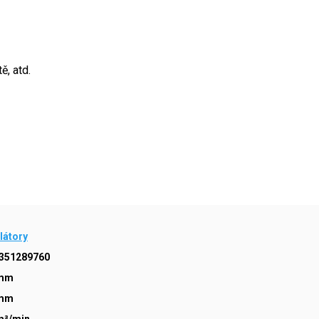
ě, atd.
látory
351289760
 mm
 mm
m³/min