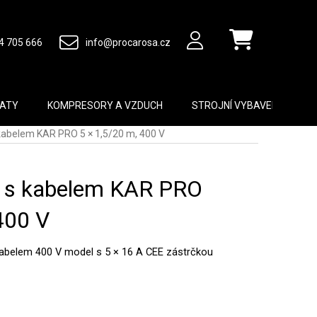
4 705 666
info@procarosa.cz
Nákupní košík
MATY
KOMPRESORY A VZDUCH
STROJNÍ VYBAVENÍ
B
 kabelem KAR PRO 5 × 1,5/20 m, 400 V
n s kabelem KAR PRO
400 V
kabelem 400 V model s 5 × 16 A CEE zástrčkou