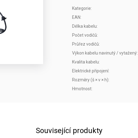
Kategorie
:
EAN
:
Délka kabelu
:
Počet vodičů
:
Průřez vodičů
:
Výkon kabelu navinutý / vytažený
:
Kvalita kabelu
:
Elektrické připojení
:
Rozměry (š × v × h)
:
Hmotnost
:
Související produkty