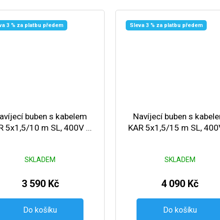
va 3 % za platbu předem
Sleva 3 % za platbu předem
avíjecí buben s kabelem
Navíjecí buben s kabel
 5x1,5/10 m SL, 400V ...
KAR 5x1,5/15 m SL, 400V
SKLADEM
SKLADEM
3 590 Kč
4 090 Kč
Do košíku
Do košíku