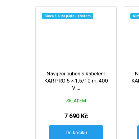
Sleva 3 % za platbu předem
Sle
Navíjecí buben s kabelem
N
KAR PRO 5 × 1,5/10 m, 400
KAR
V ...
SKLADEM
7 690 Kč
Do košíku