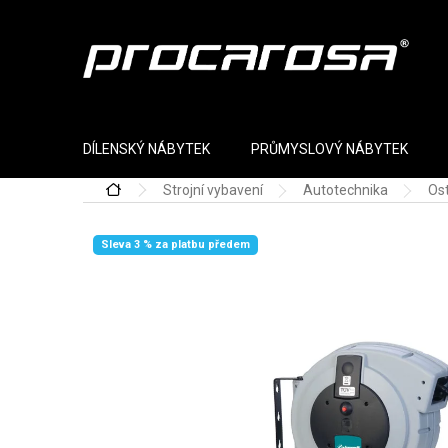
Přejít na obsah
DÍLENSKÝ NÁBYTEK
PRŮMYSLOVÝ NÁBYTEK
Strojní vybavení
Autotechnika
Ost
Domů
Sleva 3 % za platbu předem