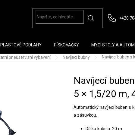
+420 70
PLASTOVÉ PODLAHY
PÍSKOVAČKY
MYCÍ STOLY A AUTO
Navíjecí buben s
atní pneuservisní vybavení
Navíjecí bubny
Navíjecí bube
5 × 1,5/20 m, 
Automatický navíjecí buben s 
a zásuvkou.
Délka kabelu: 20 m