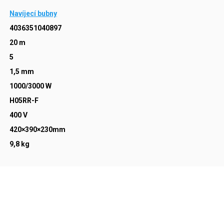
Navíjecí bubny
4036351040897
20 m
5
1,5 mm
1000/3000 W
H05RR-F
400 V
420×390×230mm
9,8 kg