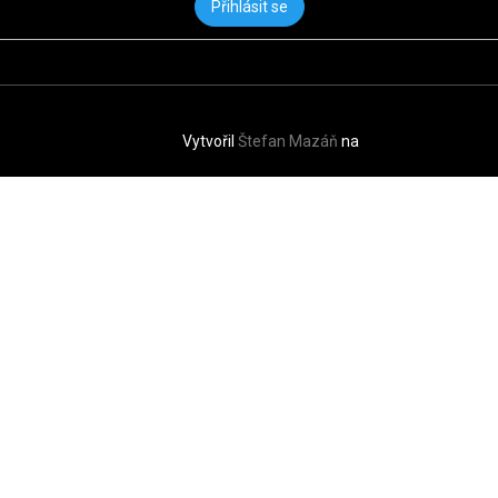
Přihlásit se
Vytvořil
Štefan Mazáň
na