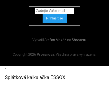
Přihlásit se
Vytvořil
Štefan Mazáň
na
Shoptetu
Copyright 2026
Procarosa
. Všechna práva vyhrazena.
×
Splátková kalkulačka ESSOX