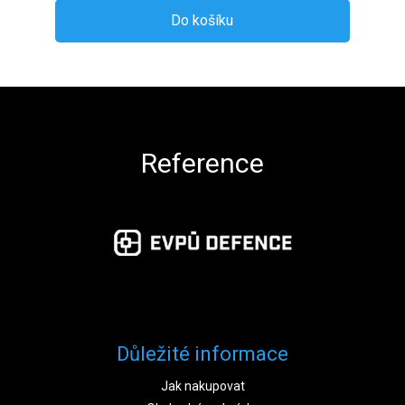
Do košíku
Zápatí
Reference
Důležité informace
Jak nakupovat