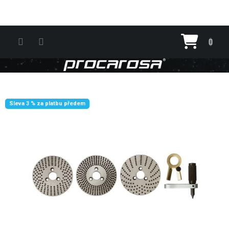
Přejít na obsah
Nákupn
Sleva 3 % za platbu předem