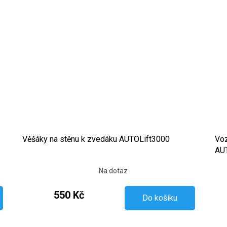
Věšáky na stěnu k zvedáku AUTOLift3000
Voz
AUT
Na dotaz
550 Kč
Do košíku