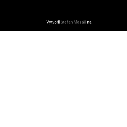
Vytvořil
Štefan Mazáň
na