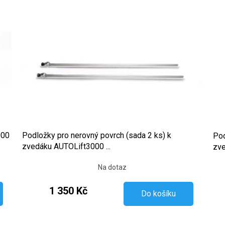
000
Podložky pro nerovný povrch (sada 2 ks) k
Pod
zvedáku AUTOLift3000 ...
zve
Na dotaz
1 350 Kč
Do košíku