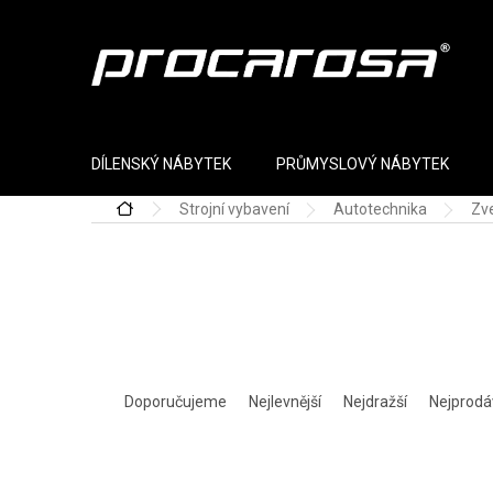
Přejít na obsah
DÍLENSKÝ NÁBYTEK
PRŮMYSLOVÝ NÁBYTEK
Strojní vybavení
Autotechnika
Zve
Domů
Řazení produktů
Doporučujeme
Nejlevnější
Nejdražší
Nejprodá
Výpis produktů