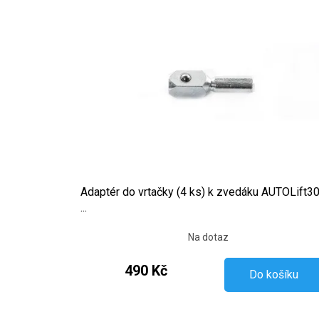
Adaptér do vrtačky (4 ks) k zvedáku AUTOLift3
...
Na dotaz
490 Kč
Do košíku