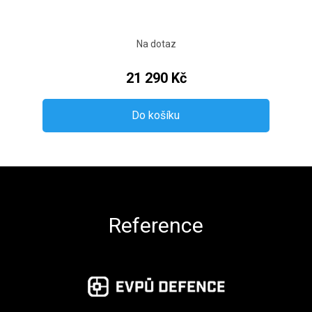
Na dotaz
21 290 Kč
Do košíku
Zápatí
Reference