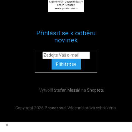
Přihlásit se k odběru
novinek
Přihlásit se
Vytvořil
Štefan Mazáň
na
Shoptetu
Copyright 2026
Procarosa
. Všechna práva vyhrazena.
×