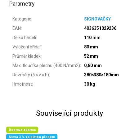
Parametry
Kategorie
:
SIGNOVAČKY
EAN
:
4036351029236
Délka hřídelí
:
110 mm
Vyložení hřídelí
:
80 mm
Průměr kladek
:
52 mm
Max. tloušťka plechu (400 N/mm2)
:
0,80 mm
Rozměry (š × v × h)
:
380×380×180mm
Hmotnost
:
30 kg
Související produkty
Doprava zdarma
Sleva 3 % za platbu předem