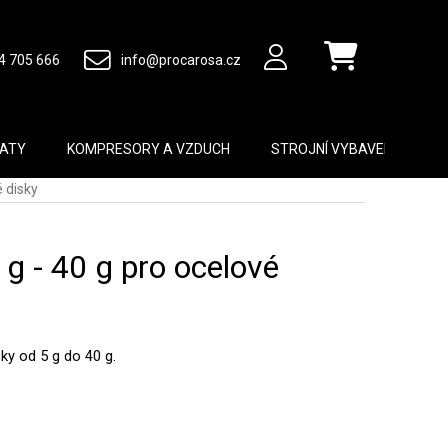
4 705 666
info@procarosa.cz
Nákupní košík
MATY
KOMPRESORY A VZDUCH
STROJNÍ VYBAVENÍ
B
é disky
 g - 40 g pro ocelové
ky od 5 g do 40 g.