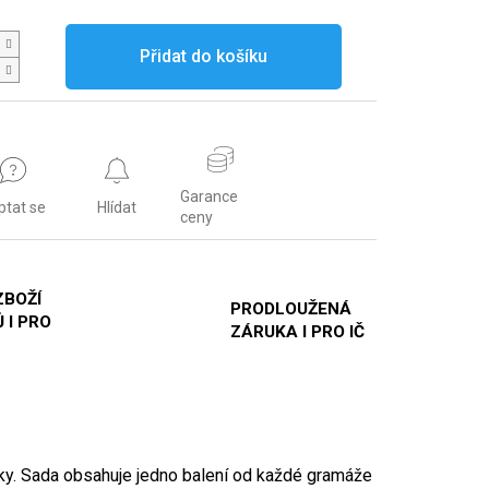
Přidat do košíku
Garance
ptat se
Hlídat
ceny
ZBOŽÍ
PRODLOUŽENÁ
 I PRO
ZÁRUKA I PRO IČ
sky. Sada obsahuje jedno balení od každé gramáže