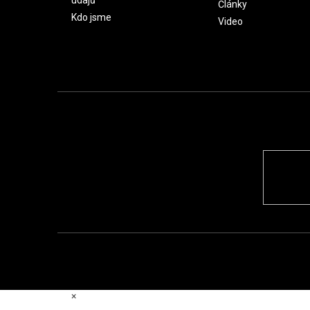
údajů
Články
Kdo jsme
Video
×