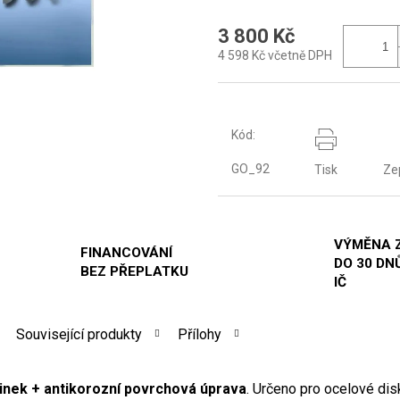
3 800 Kč
4 598 Kč včetně DPH
Kód:
GO_92
Tisk
Ze
VÝMĚNA 
FINANCOVÁNÍ
DO 30 DNŮ
BEZ PŘEPLATKU
IČ
Související produkty
Přílohy
inek + antikorozní povrchová úprava
. Určeno pro ocelové di