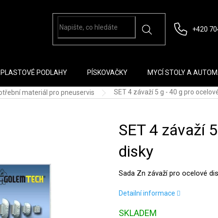
+420 70
PLASTOVÉ PODLAHY
PÍSKOVAČKY
MYCÍ STOLY A AUTO
SET 4 závaží 5 g - 40 g pro ocelov
třební materiál pro pneuservis
SET 4 závaží 5
disky
Sada Zn závaží pro ocelové dis
Detailní informace
SKLADEM