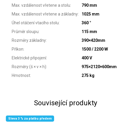
Max. vzdálenost vřetene a stolu
:
790 mm
Max. vzdálenost vřetene a základny
:
1025 mm
Úhel otáčení vtacího stolu
:
360 °
Průměr sloupu
:
115 mm
Rozměry základny
:
390×420mm
Příkon
:
1500 / 2200 W
Elektrické připojení
:
400 V
Rozměry (š × v × h)
:
975×2120×600mm
Hmotnost
:
275 kg
Související produkty
Sleva 3 % za platbu předem