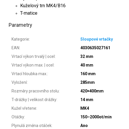
Kuželový trn MK4/B16
T-matice
Parametry
Kategorie
:
Sloupové vrtačky
EAN
:
4030635027161
Vrtací výkon trvalý | ocel
:
32 mm
Vrtací výkon max. | ocel
:
40 mm
Vrtací hloubka max.
:
160 mm
Vyložení
:
285mm
Rozměry pracovního stolu
:
420×400mm
T-drážky | velikost drážky
:
14 mm
Kužel vřetene
:
MK4
Otáčky
:
150–2000ot/min
Plynulá změna otáček
:
Ano