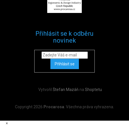
Přihlásit se k odběru
novinek
Přihlásit se
Vytvořil
Štefan Mazáň
na
Shoptetu
Copyright 2026
Procarosa
. Všechna práva vyhrazena.
×