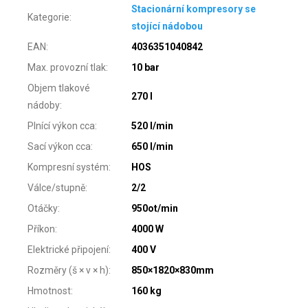
Stacionární kompresory se
Kategorie
:
stojící nádobou
EAN
:
4036351040842
Max. provozní tlak
:
10 bar
Objem tlakové
270 l
nádoby
:
Plnící výkon cca
:
520 l/min
Sací výkon cca
:
650 l/min
Kompresní systém
:
HOS
Válce/stupně
:
2/2
Otáčky
:
950ot/min
Příkon
:
4000 W
Elektrické připojení
:
400 V
Rozměry (š × v × h)
:
850×1820×830mm
Hmotnost
:
160 kg