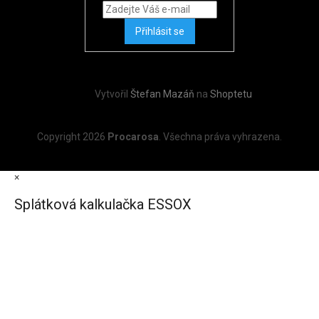
Přihlásit se
Vytvořil
Štefan Mazáň
na
Shoptetu
Copyright 2026
Procarosa
. Všechna práva vyhrazena.
×
Splátková kalkulačka ESSOX