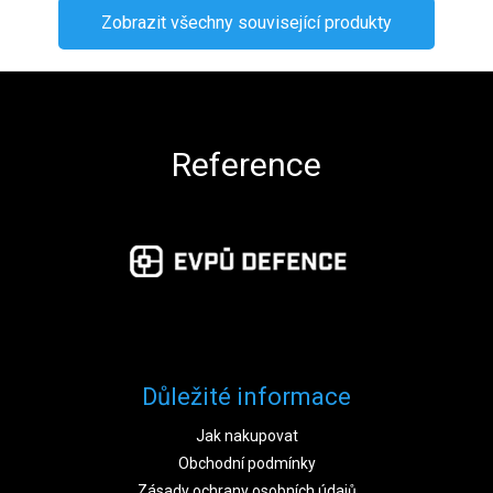
Zobrazit všechny související produkty
Zápatí
Reference
Důležité informace
Jak nakupovat
Obchodní podmínky
Zásady ochrany osobních údajů