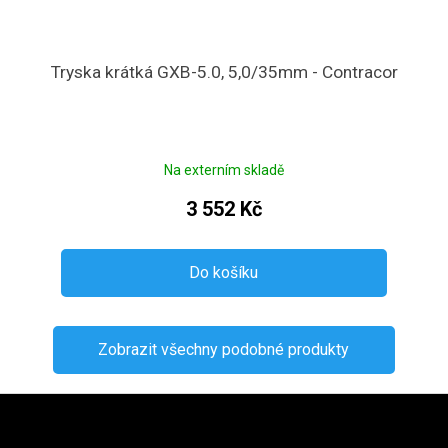
Tryska krátká GXB-5.0, 5,0/35mm - Contracor
Na externím skladě
3 552 Kč
Do košíku
Zobrazit všechny podobné produkty
Zápatí