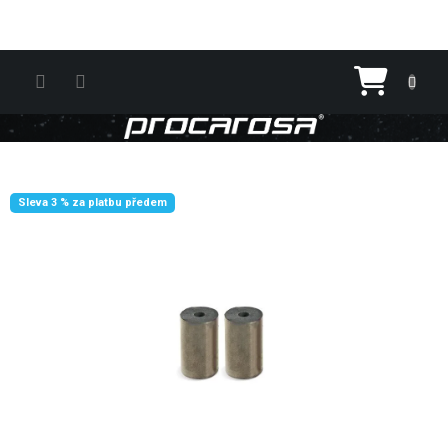
Přejít na obsah
Nákupn
Sleva 3 % za platbu předem