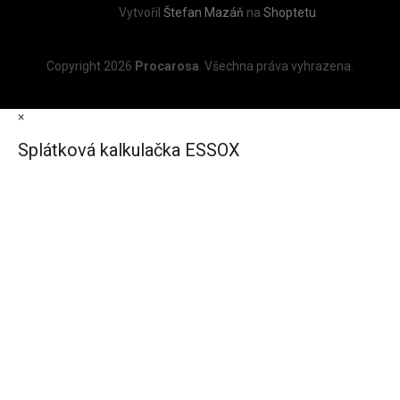
Vytvořil
Štefan Mazáň
na
Shoptetu
Copyright 2026
Procarosa
. Všechna práva vyhrazena.
×
Splátková kalkulačka ESSOX