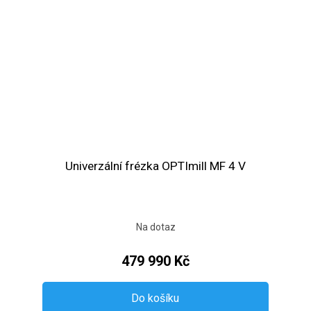
Univerzální frézka OPTImill MF 4 V
Na dotaz
479 990 Kč
Do košíku