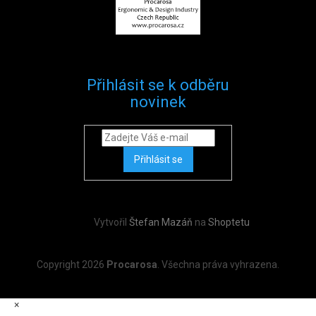
Přihlásit se k odběru
novinek
Přihlásit se
Vytvořil
Štefan Mazáň
na
Shoptetu
Copyright 2026
Procarosa
. Všechna práva vyhrazena.
×