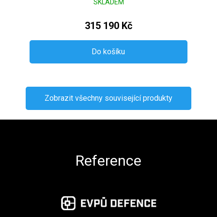
SKLADEM
315 190 Kč
Do košíku
Zobrazit všechny související produkty
Zápatí
Reference