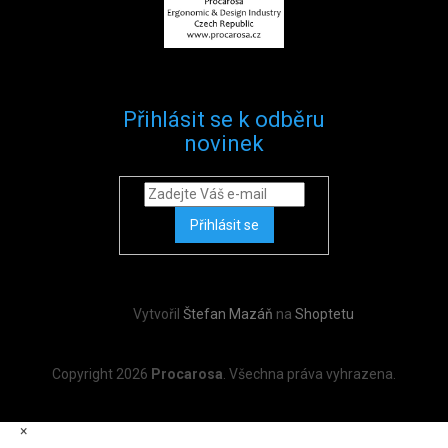
Přihlásit se k odběru
novinek
Přihlásit se
Vytvořil
Štefan Mazáň
na
Shoptetu
Copyright 2026
Procarosa
. Všechna práva vyhrazena.
×