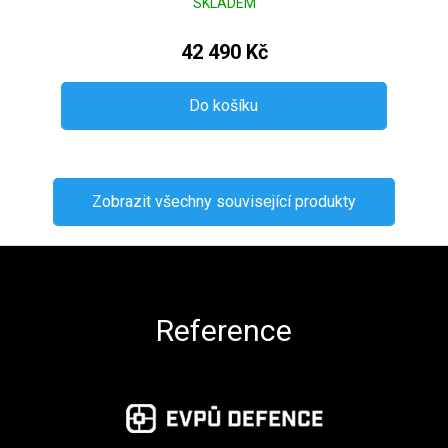
SKLADEM
42 490 Kč
Do košíku
Zobrazit všechny související produkty
Zápatí
Reference