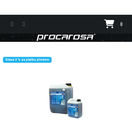
Přejít na obsah
Nákupn
Sleva 3 % za platbu předem