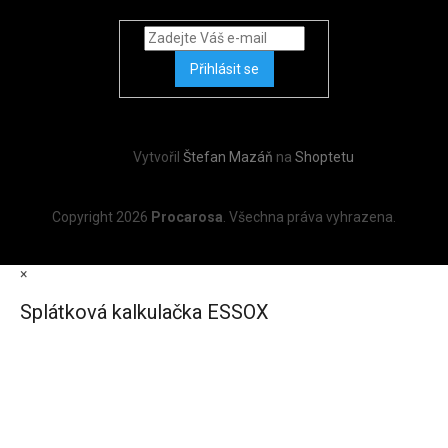
Přihlásit se
Vytvořil
Štefan Mazáň
na
Shoptetu
Copyright 2026
Procarosa
. Všechna práva vyhrazena.
×
Splátková kalkulačka ESSOX