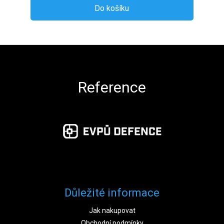
Do košíku
Zápatí
Reference
Důležité informace
Jak nakupovat
Obchodní podmínky