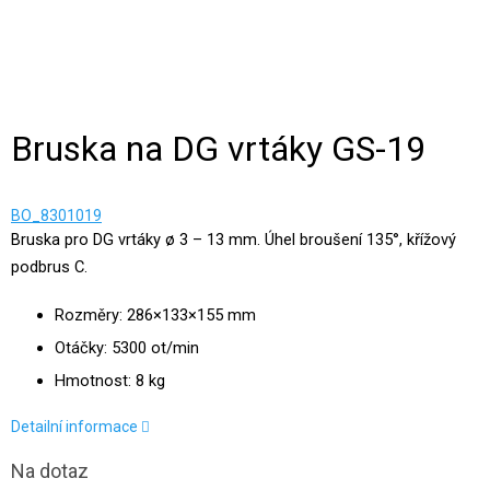
Bruska na DG vrtáky GS-19
BO_8301019
Bruska pro DG vrtáky ø 3 – 13 mm. Úhel broušení 135°, křížový
podbrus C.
Rozměry:
286×133×155 mm
Otáčky: 5300 ot/min
Hmotnost: 8 kg
Detailní informace
Na dotaz