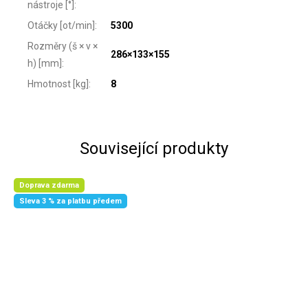
nástroje [°]
:
Otáčky [ot/min]
:
5300
Rozměry (š × v ×
286×133×155
h) [mm]
:
Hmotnost [kg]
:
8
Související produkty
Doprava zdarma
Sleva 3 % za platbu předem