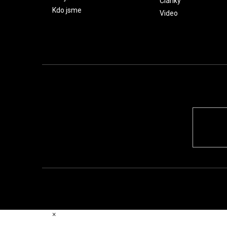
Články
Kdo jsme
Video
×