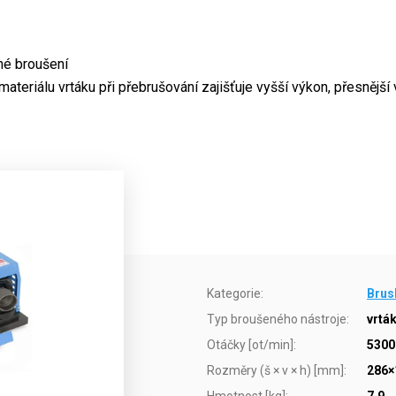
né broušení
teriálu vrtáku při přebrušování zajišťuje vyšší výkon, přesnější 
Kategorie
:
Brus
Typ broušeného nástroje
:
vrták
Otáčky [ot/min]
:
5300
Rozměry (š × v × h) [mm]
:
286×
Hmotnost [kg]
:
7,9