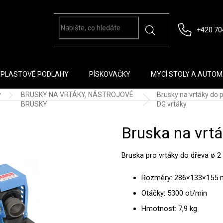
+420 70
PLASTOVÉ PODLAHY
PÍSKOVAČKY
MYCÍ STOLY A AUTO
y
BRUSKY NA VRTÁKY, NÁSTROJOVÉ
Brusky na vrtáky do p
BRUSKY
DG vrtáky
Bruska na vrt
Bruska pro vrtáky do dřeva ø 
Rozměry:
286×133×155
Otáčky: 5300 ot/min
Hmotnost: 7,9 kg