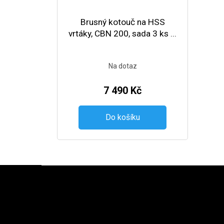
Brusný kotouč na HSS
vrtáky, CBN 200, sada 3 ks ...
Na dotaz
7 490 Kč
Do košíku
Zápatí