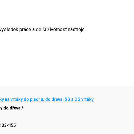
výsledek práce a delší životnost nástroje
ky na vrtáky do plechu, do dřeva, SG a DG vrtáky
y do dřeva /
133×155