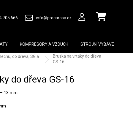
4 705 666
info@procarosa.cz
Nákupní košík
MATY
KOMPRESORY A VZDUCH
STROJNÍ VYBAVENÍ
B
Bruska na vrtáky do dřeva
lechu, do dřeva, SG a
GS-16
áky do dřeva GS-16
2 – 13 mm.
 mm