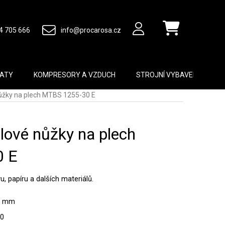
4 705 666
info@procarosa.cz
Nákupní košík
MATY
KOMPRESORY A VZDUCH
STROJNÍ VYBAVENÍ
B
nůžky na plech MTBS 1255-30 E
ulové nůžky na plech
0 E
u, papíru a dalších materiálů.
50 mm
30