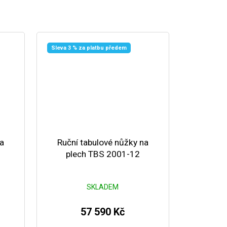
Sleva 3 % za platbu předem
na
Ruční tabulové nůžky na
plech TBS 2001-12
SKLADEM
57 590 Kč