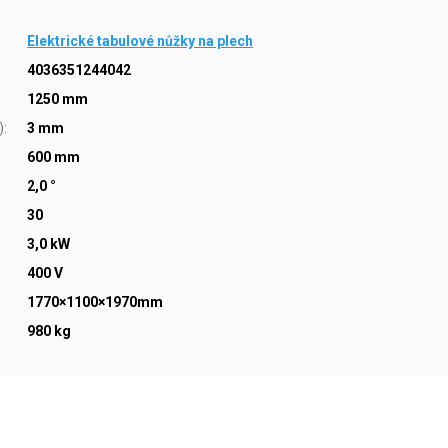
Elektrické tabulové nůžky na plech
4036351244042
1250 mm
)
:
3 mm
600 mm
2,0 °
30
3,0 kW
400 V
1770×1100×1970mm
980 kg