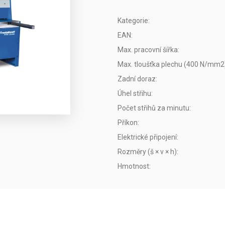
Kategorie
:
EAN
:
Max. pracovní šířka
:
Max. tloušťka plechu (400 N/mm2
Zadní doraz
:
Úhel střihu
:
Počet střihů za minutu
:
Příkon
:
Elektrické připojení
:
Rozměry (š × v × h)
:
Hmotnost
: