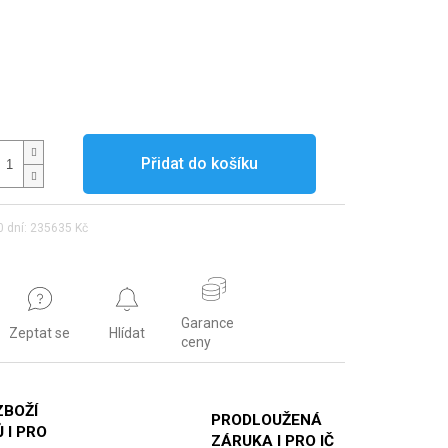
Přidat do košíku
0 dní: 235635 Kč
Garance
Zeptat se
Hlídat
ceny
ZBOŽÍ
PRODLOUŽENÁ
 I PRO
ZÁRUKA I PRO IČ