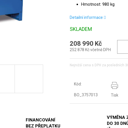
Hmotnost: 980 kg
Detailní informace
SKLADEM
208 990 Kč
252 878 Kč včetně DPH
Nejnižší cena s DPH za posledních 3
Kód:
BO_3757013
Tisk
VÝMĚNA 
FINANCOVÁNÍ
DO 30 DNŮ
BEZ PŘEPLATKU