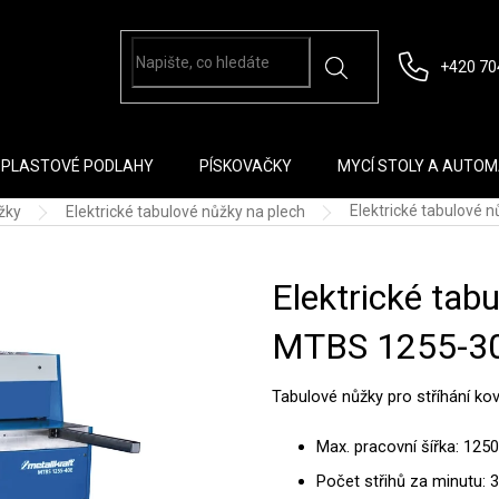
+420 70
PLASTOVÉ PODLAHY
PÍSKOVAČKY
MYCÍ STOLY A AUTO
Elektrické tabulové 
žky
Elektrické tabulové nůžky na plech
Elektrické tab
MTBS 1255-3
Tabulové nůžky pro stříhání kov
Max. pracovní šířka: 12
Počet střihů za minutu: 