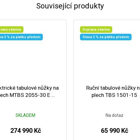
Související produkty
rava zdarma
Doprava zdarma
va 3 % za platbu předem
Sleva 3 % za platbu předem
ktrické tabulové nůžky na
Ruční tabulové nůžky 
lech MTBS 2055-30 E ...
plech TBS 1501-15
SKLADEM
Na dotaz
274 990 Kč
65 990 Kč