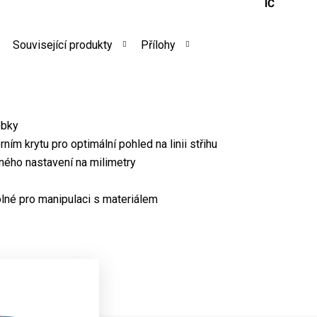
IČ
Související produkty
Přílohy
obky
rním krytu pro optimální pohled na linii střihu
ého nastavení na milimetry
olné pro manipulaci s materiálem