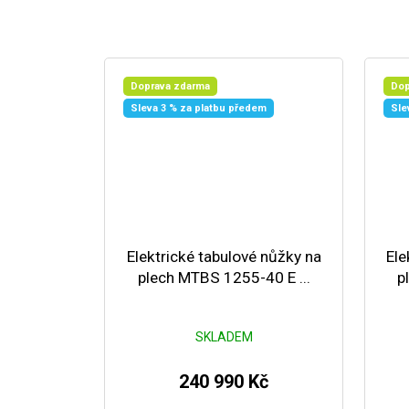
Doprava zdarma
Dop
Sleva 3 % za platbu předem
Sle
Elektrické tabulové nůžky na
Ele
plech MTBS 1255-40 E ...
p
SKLADEM
240 990 Kč