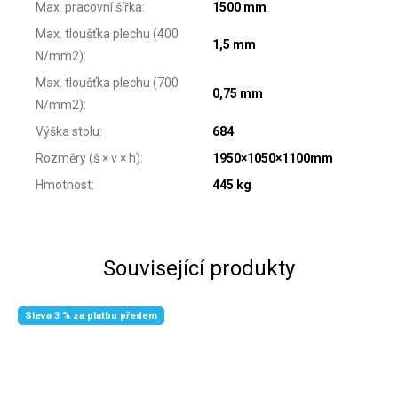
Max. pracovní šířka
:
1500 mm
Max. tloušťka plechu (400
1,5 mm
N/mm2)
:
Max. tloušťka plechu (700
0,75 mm
N/mm2)
:
Výška stolu
:
684
Rozměry (š × v × h)
:
1950×1050×1100mm
Hmotnost
:
445 kg
Související produkty
Sleva 3 % za platbu předem