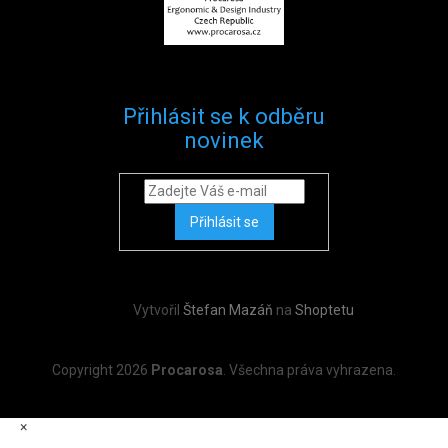
Přihlásit se k odběru
novinek
Přihlásit se
Vytvořil
Štefan Mazáň
na
Shoptetu
Copyright 2026
Procarosa
. Všechna práva vyhrazena.
×