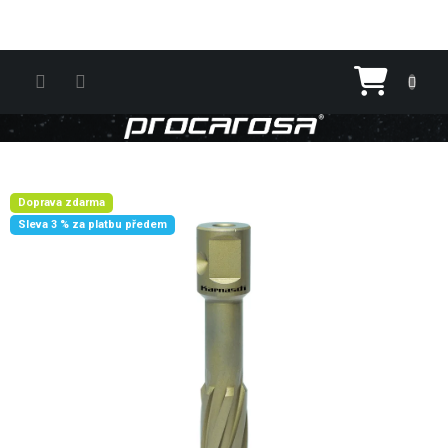
Přejít na obsah
Nákupn
Doprava zdarma
Sleva 3 % za platbu předem