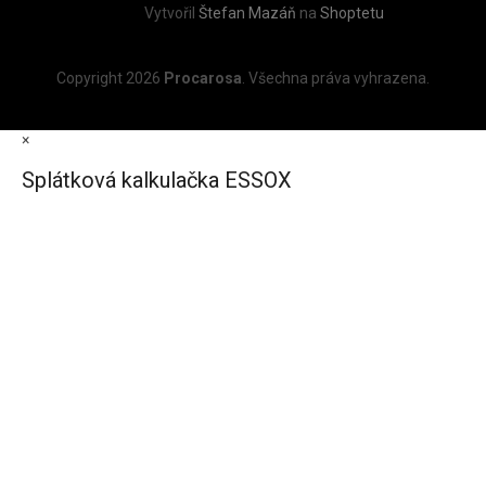
Vytvořil
Štefan Mazáň
na
Shoptetu
Copyright 2026
Procarosa
. Všechna práva vyhrazena.
×
Splátková kalkulačka ESSOX