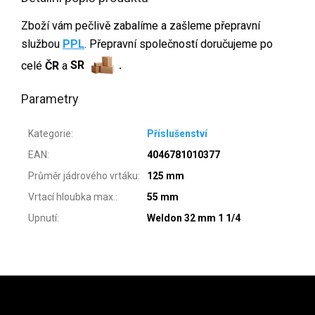
Zboží vám pečlivě zabalíme a zašleme přepravní
službou
PPL
. Přepravní společností doručujeme po
celé
ČR
a
SR
.
Parametry
Kategorie
:
Příslušenství
EAN
:
4046781010377
Průměr jádrového vrtáku
:
125 mm
Vrtací hloubka max.
:
55 mm
Upnutí
:
Weldon 32 mm 1 1/4
Zápatí