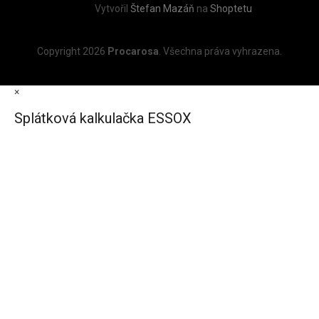
Vytvořil
Štefan Mazáň
na
Shoptetu
Copyright 2026
Procarosa
. Všechna práva vyhrazena.
×
Splátková kalkulačka ESSOX