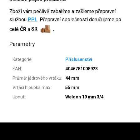
Zboží vám pečlivě zabalíme a zašleme přepravní
službou
PPL
. Přepravní společností doručujeme po
celé
ČR
a
SR
.
Parametry
Kategorie
:
Příslušenství
EAN
:
4046781008923
Průměr jádrového vrtáku
:
44 mm
Vrtací hloubka max.
:
55 mm
Upnutí
:
Weldon 19 mm 3/4
Zápatí