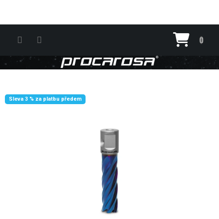
Přejít na obsah
Nákupn
Sleva 3 % za platbu předem