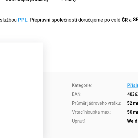
 službou
PPL
. Přepravní společností doručujeme po celé
ČR
a
S
Kategorie
:
Přísl
EAN
:
4036
Průměr jádrového vrtáku
:
52 
Vrtací hloubka max.
:
50 
Upnutí
:
Weld