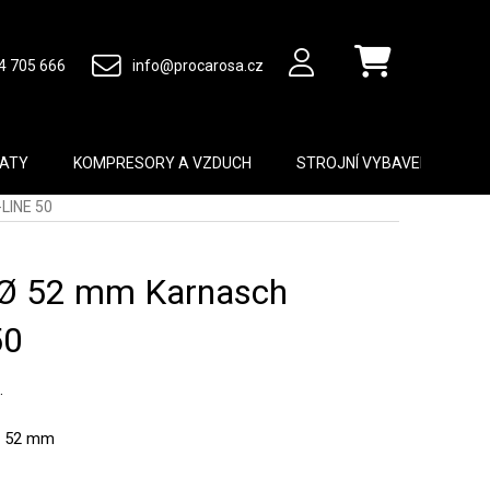
4 705 666
info@procarosa.cz
Nákupní košík
MATY
KOMPRESORY A VZDUCH
STROJNÍ VYBAVENÍ
B
-LINE 50
 Ø 52 mm Karnasch
50
.
u: 52 mm