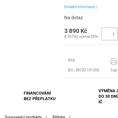
Detailní informace
Na dotaz
3 890 Kč
4 707 Kč včetně DPH
Kód:
BO_38720.131356
Tisk
VÝMĚNA 
FINANCOVÁNÍ
DO 30 DNŮ
BEZ PŘEPLATKU
IČ
Související produkty
Přílohy