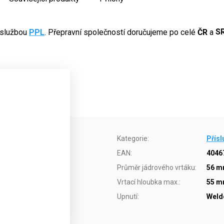
 službou
PPL
. Přepravní společností doručujeme po celé
ČR
a
S
Kategorie
:
Přísl
EAN
:
4046
Průměr jádrového vrtáku
:
56 
Vrtací hloubka max.
:
55 
Upnutí
:
Weld