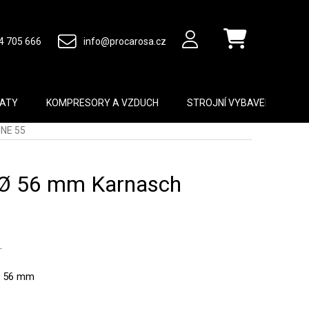
4 705 666
info@procarosa.cz
Nákupní košík
MATY
KOMPRESORY A VZDUCH
STROJNÍ VYBAVENÍ
B
INE 55
 Ø 56 mm Karnasch
.
u: 56 mm