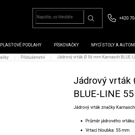
+420 70
PLASTOVÉ PODLAHY
PÍSKOVAČKY
MYCÍ STOLY A AUTO
Jádrový vrták Ø 56 mm Karnasch BLUE-L
tačky
Příslušenství
Jádrový vrták
BLUE-LINE 55
Jádrový vrták značky Karnasch
Průměr jádrového vrták
Vrtací hloubka: 55 mm