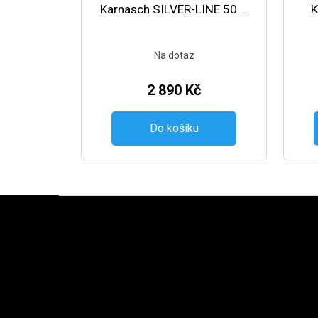
Karnasch SILVER-LINE 50 ...
K
Na dotaz
2 890 Kč
Do košíku
Zápatí