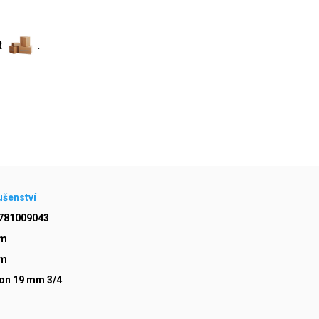
R
.
ušenství
781009043
mm
mm
on 19 mm 3/4