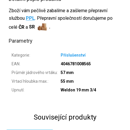
Zboží vám pečlivě zabalíme a zašleme přepravní
službou
PPL
. Přepravní společností doručujeme po
celé
ČR
a
SR
.
Parametry
Kategorie
:
Příslušenství
EAN
:
4046781008565
Průměr jádrového vrtáku
:
57 mm
Vrtací hloubka max.
:
55 mm
Upnutí
:
Weldon 19 mm 3/4
Související produkty