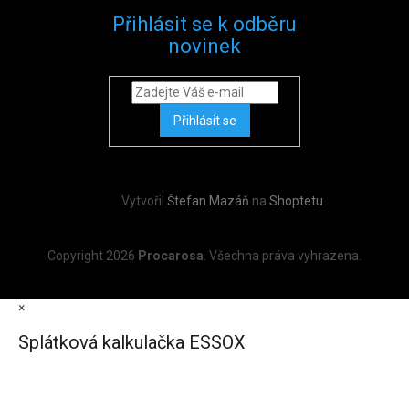
Přihlásit se k odběru
novinek
Přihlásit se
Vytvořil
Štefan Mazáň
na
Shoptetu
Copyright 2026
Procarosa
. Všechna práva vyhrazena.
×
Splátková kalkulačka ESSOX