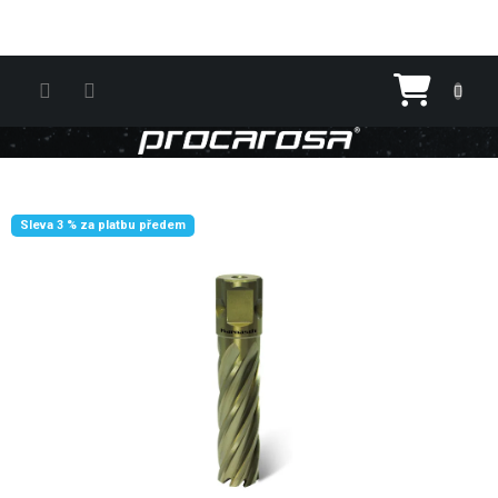
Přejít na obsah
Nákupn
Sleva 3 % za platbu předem