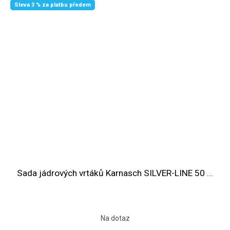
Sleva 3 % za platbu předem
Sada jádrových vrtáků Karnasch SILVER-LINE 50 ...
Na dotaz