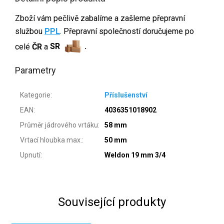
Zboží vám pečlivě zabalíme a zašleme přepravní
službou
PPL
. Přepravní společností doručujeme po
celé
ČR
a
SR
.
Parametry
Kategorie
:
Příslušenství
EAN
:
4036351018902
Průměr jádrového vrtáku
:
58 mm
Vrtací hloubka max.
:
50 mm
Upnutí
:
Weldon 19 mm 3/4
Související produkty