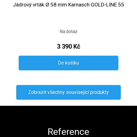
Jádrový vrták Ø 58 mm Karnasch GOLD-LINE 55
Na dotaz
3 390 Kč
Do košíku
Zobrazit všechny související produkty
Zápatí
Reference