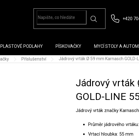
+420 70
PLASTOVÉ PODLAHY
PÍSKOVAČKY
MYCÍ STOLY A AUTO
Jádrový vrták Ø 59 mm Karnasch GOLD-L
tačky
Příslušenství
Jádrový vrták
GOLD-LINE 5
Jádrový vrták značky Karnasch
Průměr jádrového vrták
Vrtací hloubka: 55 mm