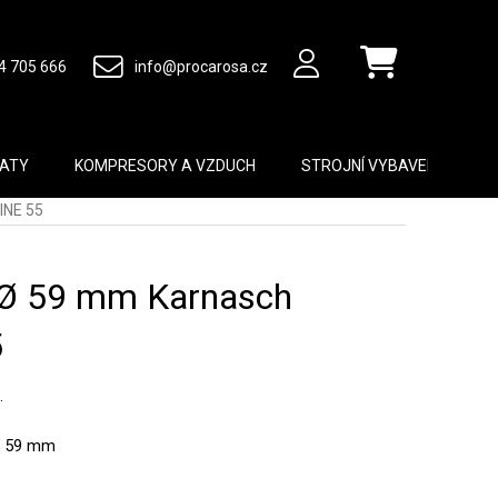
4 705 666
info@procarosa.cz
Nákupní košík
MATY
KOMPRESORY A VZDUCH
STROJNÍ VYBAVENÍ
B
INE 55
 Ø 59 mm Karnasch
5
.
u: 59 mm