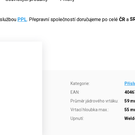
 službou
PPL
. Přepravní společností doručujeme po celé
ČR
a
S
Kategorie
:
Přísl
EAN
:
4046
Průměr jádrového vrtáku
:
59 
Vrtací hloubka max.
:
55 
Upnutí
:
Weld