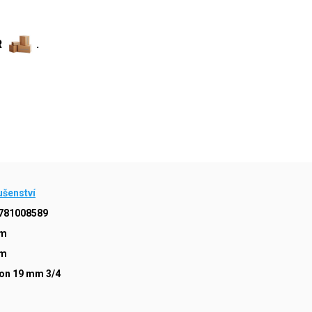
R
.
ušenství
781008589
mm
mm
on 19 mm 3/4