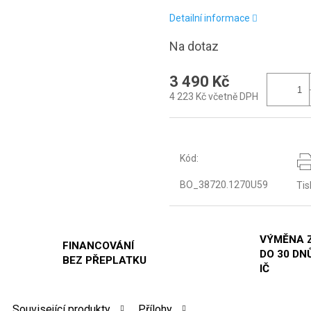
Detailní informace
Na dotaz
3 490 Kč
4 223 Kč včetně DPH
Kód:
BO_38720.1270U59
Tis
VÝMĚNA 
FINANCOVÁNÍ
DO 30 DNŮ
BEZ PŘEPLATKU
IČ
Související produkty
Přílohy