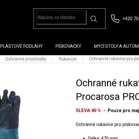
+420 70
PLASTOVÉ PODLAHY
PÍSKOVAČKY
MYCÍ STOLY A AUTO
Ochranné rukavice pro pí
Ochranné prostředky
Rukavice
Ochranné rukav
Procarosa PR
SLEVA 40 %
- Pouze pro maji
Ochranné rukavice pro pískova
Délka: 470 mm