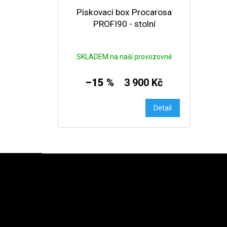
Pískovací box Procarosa
PROFI90 - stolní
SKLADEM na naší provozovně
–15 %
3 900 Kč
Detail
Zápatí