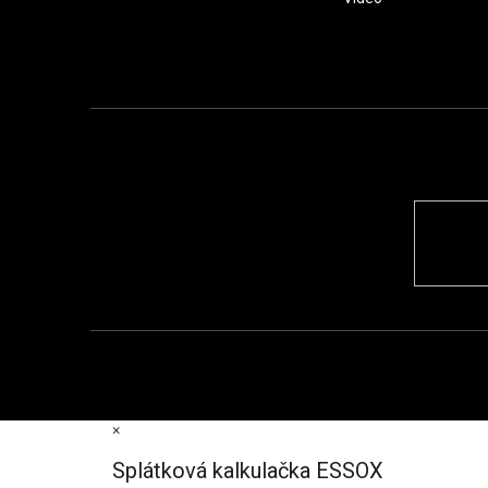
×
Splátková kalkulačka ESSOX