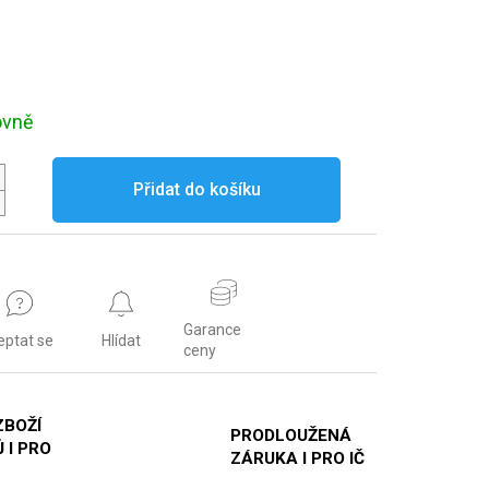
ovně
Přidat do košíku
Garance
eptat se
Hlídat
ceny
ZBOŽÍ
PRODLOUŽENÁ
 I PRO
ZÁRUKA I PRO IČ