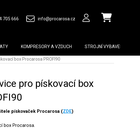
4 705 666
info@procarosa.cz
Nákupní košík
MATY
KOMPRESORY A VZDUCH
STROJNÍ VYBAVENÍ
B
skovací box Procarosa PROFI90
ice pro pískovací box
OFI90
tele pískovaček Procarosa (
ZDE
)
cí box Procarosa.