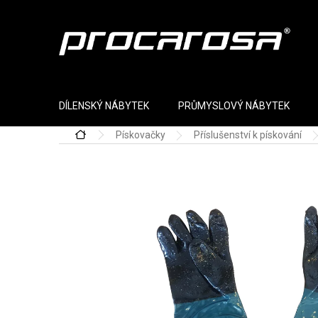
Přejít na obsah
DÍLENSKÝ NÁBYTEK
PRŮMYSLOVÝ NÁBYTEK
Pískovačky
Příslušenství k pískování
Domů