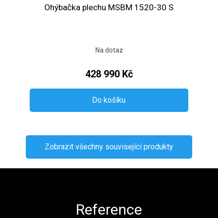
Ohýbačka plechu MSBM 1520-30 S
Na dotaz
428 990 Kč
Do košíku
Zobrazit všechny související produkty
Zápatí
Reference