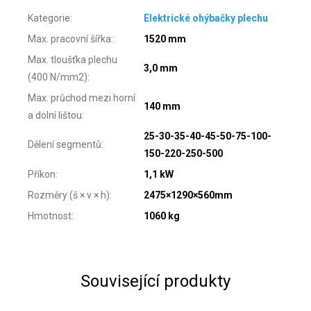
Kategorie
:
Elektrické ohýbačky plechu
Max. pracovní šířka
:
1520 mm
Max. tloušťka plechu
3,0 mm
(400 N/mm2)
:
Max. průchod mezi horní
140 mm
a dolní lištou
:
25-30-35-40-45-50-75-100-
Dělení segmentů
:
150-220-250-500
Příkon
:
1,1 kW
Rozměry (š × v × h)
:
2475×1290×560mm
Hmotnost
:
1060 kg
Související produkty