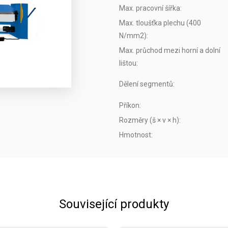
Max. pracovní šířka
:
Max. tloušťka plechu (400
N/mm2)
:
Max. průchod mezi horní a dolní
lištou
:
Dělení segmentů
:
Příkon
:
Rozměry (š × v × h)
:
Hmotnost
:
Související produkty