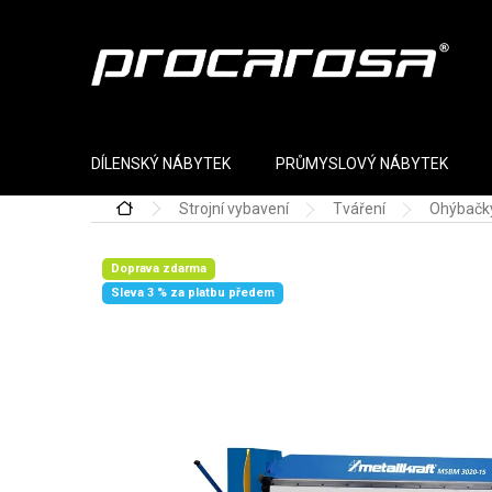
Přejít na obsah
DÍLENSKÝ NÁBYTEK
PRŮMYSLOVÝ NÁBYTEK
Strojní vybavení
Tváření
Ohýbačk
Domů
Doprava zdarma
Sleva 3 % za platbu předem