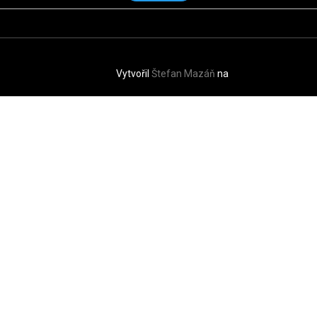
Vytvořil
Štefan Mazáň
na