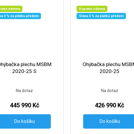
rava zdarma
Doprava zdarma
va 3 % za platbu předem
Sleva 3 % za platbu předem
Ohýbačka plechu MSBM
Ohýbačka plechu MSB
2020-25 S
2020-25
Na dotaz
Na dotaz
445 990 Kč
426 990 Kč
Do košíku
Do košíku