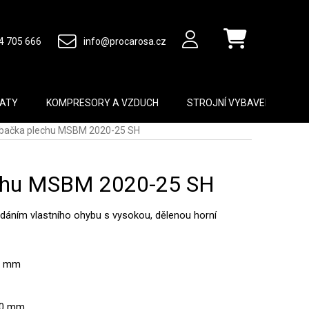
4 705 666
info@procarosa.cz
Nákupní košík
MATY
KOMPRESORY A VZDUCH
STROJNÍ VYBAVENÍ
B
bačka plechu MSBM 2020-25 SH
chu MSBM 2020-25 SH
ládáním vlastního ohybu s vysokou, dělenou horní
20 mm
60 mm