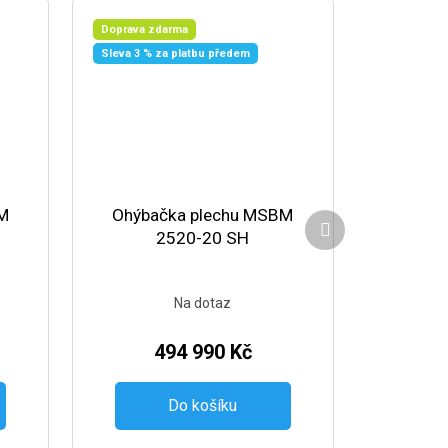
Doprava zdarma
Sleva 3 % za platbu předem
M
Ohýbačka plechu MSBM
Další produkt
2520-20 SH
Na dotaz
494 990 Kč
Do košíku