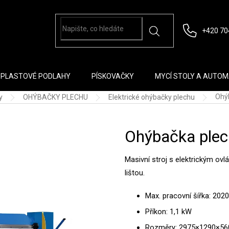
+420 70
PLASTOVÉ PODLAHY
PÍSKOVAČKY
MYCÍ STOLY A AUTO
Ohý
y
OHÝBAČKY PLECHU
Elektrické ohýbačky plechu
Ohýbačka ple
Masivní stroj s elektrickým ov
lištou.
Max. pracovní šířka: 20
Příkon: 1,1 kW
Rozměry: 2975×1290×5