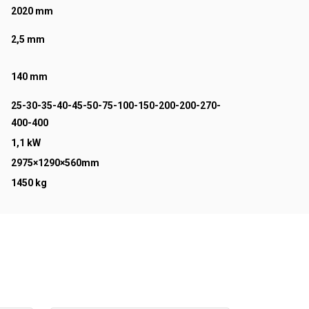
2020 mm
2,5 mm
140 mm
25-30-35-40-45-50-75-100-150-200-200-270-
400-400
1,1 kW
2975×1290×560mm
1450 kg