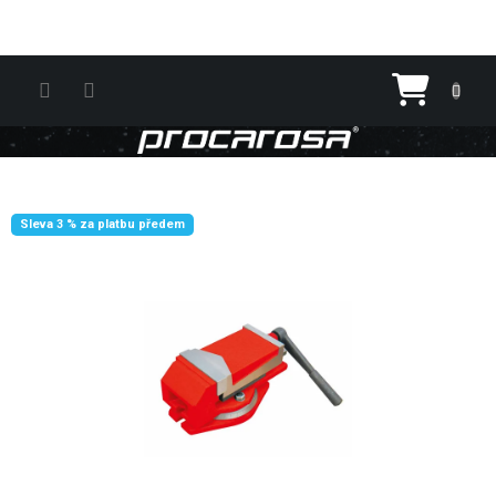
Přejít na obsah
Nákupn
Sleva 3 % za platbu předem