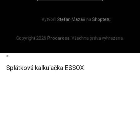
Vytvořil
Štefan Mazáň
na
Shoptetu
Copyright 2026
Procarosa
. Všechna práva vyhrazena.
×
Splátková kalkulačka ESSOX