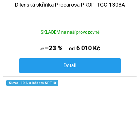
Dílenská skříňka Procarosa PROFI TGC-1303A
SKLADEM na naší provozovně
–23 %
6 010 Kč
od
až
Detail
Sleva -10 % s kódem SPT10