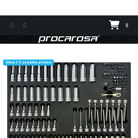
Přejít na obsah
Nákupn
Sleva 3 % za platbu předem