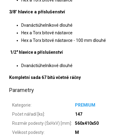
3/8" hlavice a příslušenství
Dvanáctiúhelníkové dlouhé
Hex a Torx bitové nástavce
Hex a Torx bitové nástavce - 100 mm dlouhé
1/2" hlavice a příslušenství
Dvanáctiúhelníkové dlouhé
Kompletní sada 67 bitů včetně ráčny
Parametry
Kategorie
:
PREMIUM
Počet nářadí [ks]
:
147
Rozměr podesty (ŠxHxV) [mm]
:
560x410x50
Velikost podesty
:
M