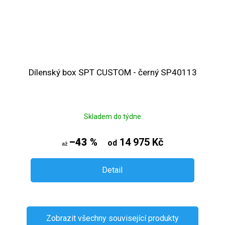
Dílenský box SPT CUSTOM - černý SP40113
Skladem do týdne
–43 %
14 975 Kč
od
až
Detail
Zobrazit všechny související produkty