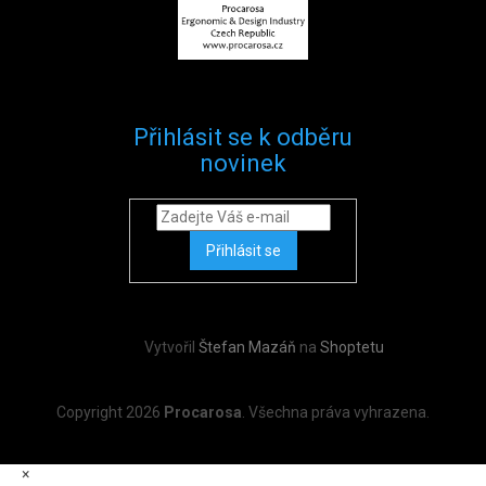
Přihlásit se k odběru
novinek
Přihlásit se
Vytvořil
Štefan Mazáň
na
Shoptetu
Copyright 2026
Procarosa
. Všechna práva vyhrazena.
×