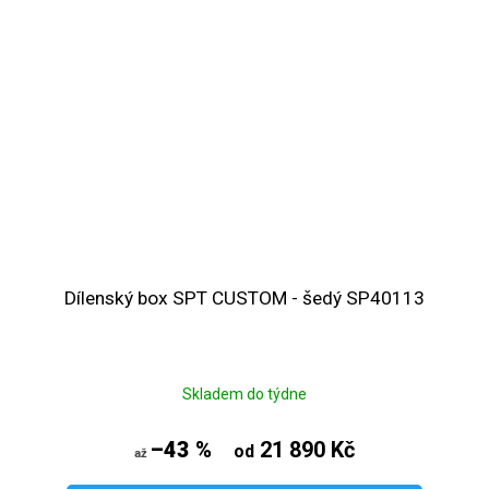
Dílenský box SPT CUSTOM - šedý SP40113
Skladem do týdne
–43 %
21 890 Kč
od
až