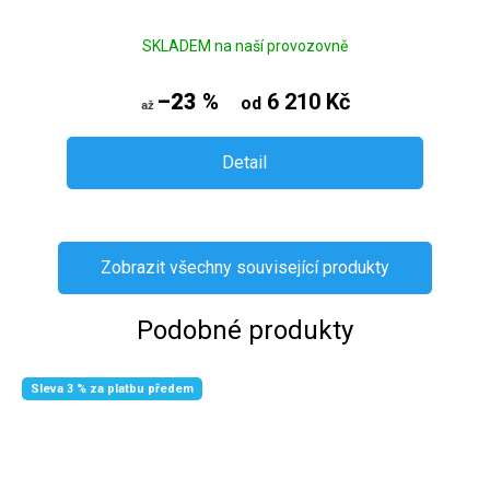
SKLADEM na naší provozovně
–23 %
6 210 Kč
od
až
Detail
Zobrazit všechny související produkty
Podobné produkty
Sleva 3 % za platbu předem