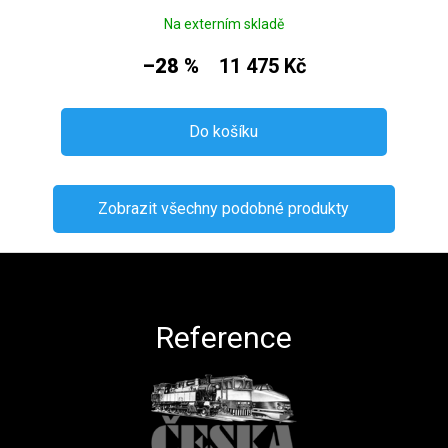
Na externím skladě
–28 %
11 475 Kč
Do košíku
Zobrazit všechny podobné produkty
Zápatí
Reference