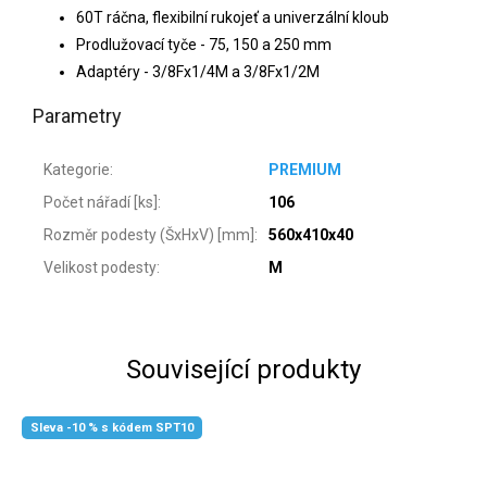
60T ráčna, flexibilní rukojeť a univerzální kloub
Prodlužovací tyče - 75, 150 a 250 mm
Adaptéry -
3/8Fx1/4M a 3/8Fx1/2M
Parametry
Kategorie
:
PREMIUM
Počet nářadí [ks]
:
106
Rozměr podesty (ŠxHxV) [mm]
:
560x410x40
Velikost podesty
:
M
Související produkty
Sleva -10 % s kódem SPT10