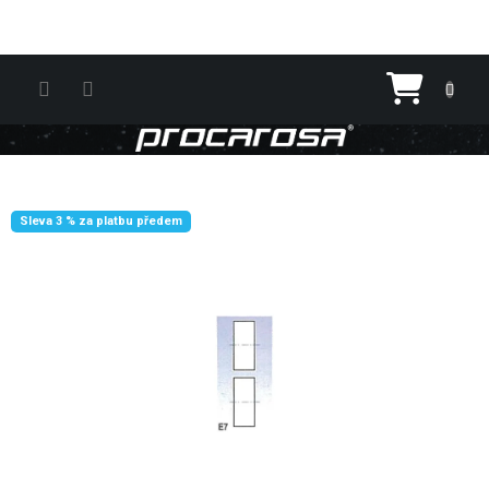
Přejít na obsah
Nákupn
Sleva 3 % za platbu předem